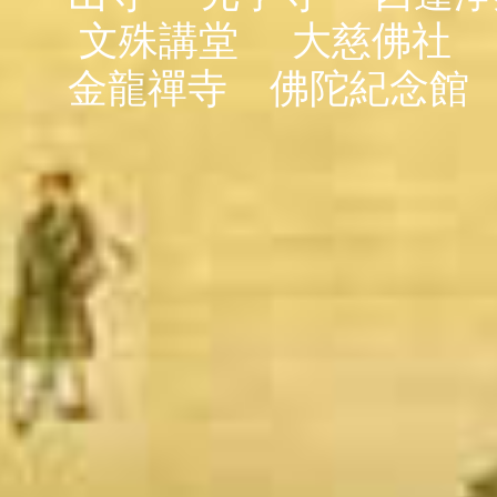
文殊講堂
大慈佛社
金龍禪寺
佛陀紀念館