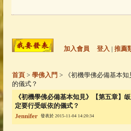
玉曆寶鈔
(236)
地藏經
(225)
觀世音菩薩
(146)
聖救度佛母(綠
高僧故事
(142)
放生護生
(133)
加入會員
登入
|
推薦
金山活佛
(109)
普陀山南海觀世
首頁
>
學佛入門
> 《初機學佛必備基本知
一切如來心秘密全身舍利寶篋印
的儀式？
《初機學佛必備基本知見》【第五章】皈依
生活禪
(70)
釋迦牟尼佛傳
(69)
定要行受皈依的儀式？
Jennifer
發表於 2015-11-04 14:20:34
善財童子五十三參
(57)
觀世音