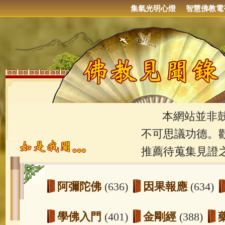
集氣光明心燈
智慧佛教電
本網站並非鼓吹
不可思議功德。
推薦待蒐集見證
阿彌陀佛
(636)
因果報應
(634)
學佛入門
(401)
金剛經
(388)