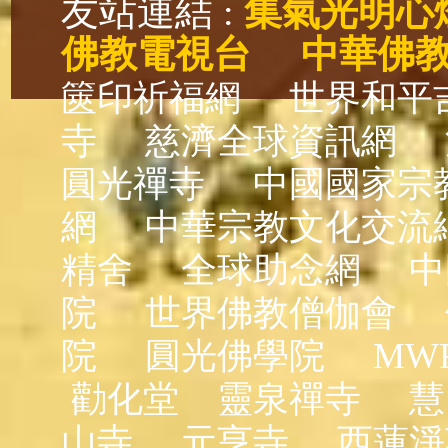
友站連結 :
集氣光明心
佛教電視台
中華佛
篋印祈福網
世界和平
寺
慈濟全球資訊網
圓光禪寺
中國國家宗
網
中華宗教文化交流
精舍
全球助念網
中
院
世界佛教僧伽會
院
圓光佛學院
MW
勸化堂
靈泉禪寺
慧
山寺
元亨寺
西蓮淨