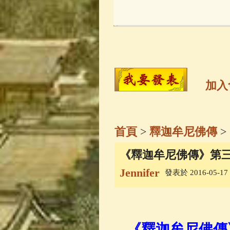
玉曆寶鈔
(236)
觀世音菩薩
(14
高僧故事
(141)
加入
金山活佛
(109)
首頁
>
釋迦牟尼佛傳
>
一切如來心秘
《釋迦牟尼佛傳》第
Jennifer
發表於 2016-05-17 1
釋迦牟尼佛傳
(
善財童子五十
《釋迦牟尼佛傳