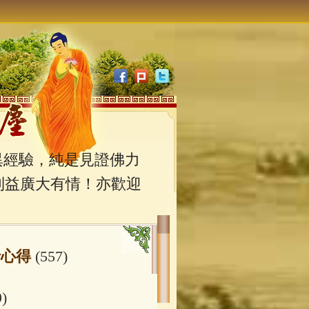
經驗，純是見證佛力
利益廣大有情！亦歡迎
行心得
(557)
9)