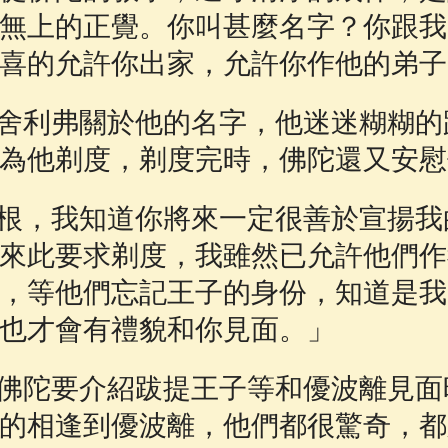
無上的正覺。你叫甚麼名字？你跟我
喜的允許你出家，允許你作他的弟子
利弗關於他的名字，他迷迷糊糊的
為他剃度，剃度完時，佛陀還又安慰
，我知道你將來一定很善於宣揚我
來此要求剃度，我雖然已允許他們作
，等他們忘記王子的身份，知道是我
也才會有禮貌和你見面。」
陀要介紹跋提王子等和優波離見面
的相逢到優波離，他們都很驚奇，都