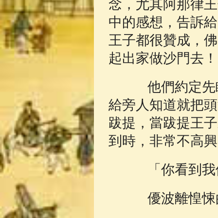
念，尤其阿那律王
中的感想，告訴給
王子都很贊成，佛
起出家做沙門去！
他們約定先瞞
給旁人知道就把頭
跋提，當跋提王子
到時，非常不高興
「你看到我們
優波離惶悚