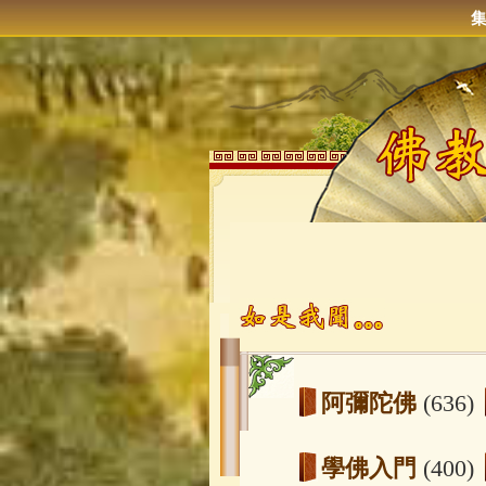
阿彌陀佛
(636)
學佛入門
(400)