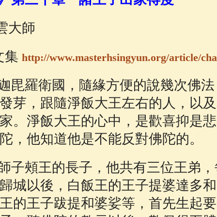
佛說療痔(腫瘤)病經
(27)
助念機 App
(3)
星雲大師
文集
http://www.masterhsingyun.org/article/cha
毘羅衛國，隨緣方便的說幾次佛法
發芽，跟隨淨飯大王左右的人，以及
家。淨飯大王的心中，是歡喜抑是悲
陀，他知道他是不能反對佛陀的。
子頰王的長子，他共有三位王弟，
歸城以後，白飯王的王子提婆達多和
王的王子跋提和婆娑等，首先生起要