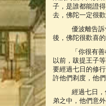
子，是誰都能證得
去，佛陀一定很歡
優波離告訴舍
後，佛陀很歡喜的
「你很有善根
以前，跋提王子等
要經過七日的修行
許他們剃度，他們
經過七日，佛
弟之中，他們意外