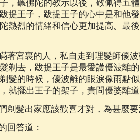
子，聽佛陀的教示以後，敬佩得五體
跋提王子，跋提王子的心中是和他發
陀熱烈的情緒和信心更加提高。最後
著宮裏的人，私自走到理髮師優波
髮剃去，跋提王子是最愛護優波離的
剃髮的時候，優波離的眼淚像雨點似
，就擺出王子的架子，責問優婆離道
剃髮出家應該歡喜才對，為甚麼要
的回答道：