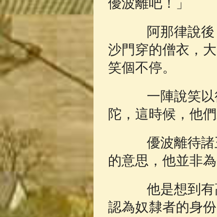
優波離吧！」
阿那律說後，
沙門穿的僧衣，大
笑個不停。
一陣說笑以後
陀，這時候，他們
優波離待諸王
的意思，他並非為
他是想到有高
認為奴隸者的身份