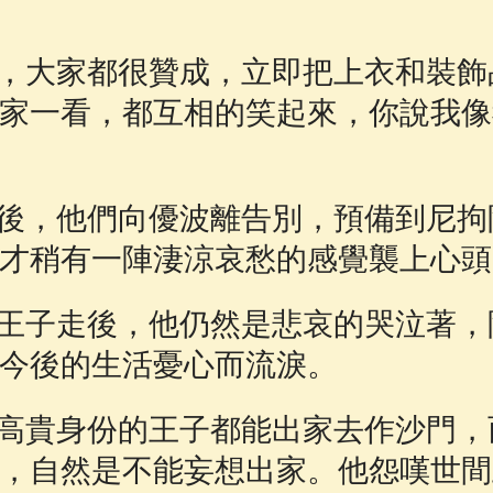
大家都很贊成，立即把上衣和裝飾
家一看，都互相的笑起來，你說我像
，他們向優波離告別，預備到尼拘
才稍有一陣淒涼哀愁的感覺襲上心頭
子走後，他仍然是悲哀的哭泣著，
今後的生活憂心而流淚。
貴身份的王子都能出家去作沙門，
，自然是不能妄想出家。他怨嘆世間