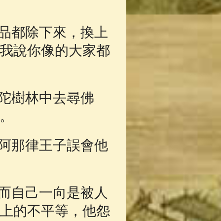
品都除下來，換上
我說你像的大家都
陀樹林中去尋佛
。
阿那律王子誤會他
而自己一向是被人
上的不平等，他怨