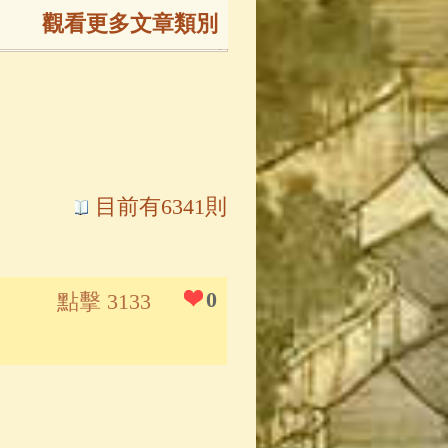
觀看更多文章類別
165)
生
(143)
大弟子傳
(127)
目前有6341則
81)
大悲咒
(72)
0
點擊 3133
錄
(61)
士
(47)