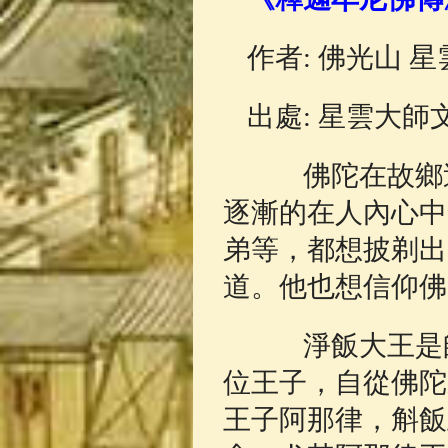
佛典故事
(37)
作者: 佛光山 
出處: 星雲大師
佛陀在故鄉迦
逐漸的在人內心中
弟等，都想披剃出
道。他也想信仰佛
淨飯大王是師
位王子，自從佛陀
王子阿那律，斛飯