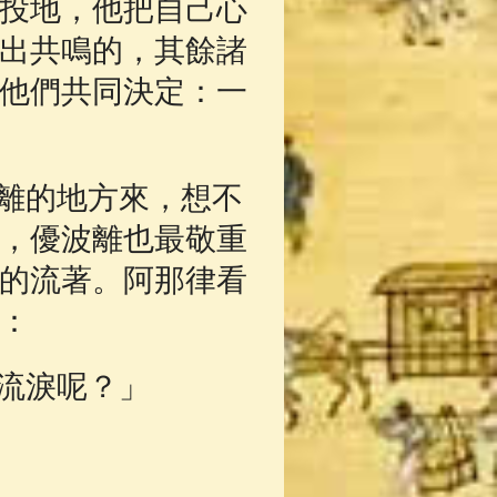
投地，他把自己心
出共鳴的，其餘諸
他們共同決定：一
離的地方來，想不
，優波離也最敬重
的流著。阿那律看
：
流淚呢？」