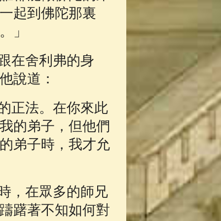
一起到佛陀那裏
。」
跟在舍利弗的身
他說道：
的正法。在你來此
我的弟子，但他們
的弟子時，我才允
時，在眾多的師兄
躊躇著不知如何對