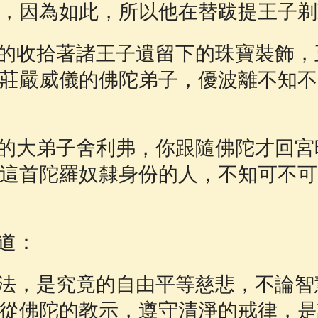
，因為如此，所以他在替跋提王子剃
收拾著諸王子遺留下的珠寶裝飾，
莊嚴威儀的佛陀弟子，優波離不知不
大弟子舍利弗，你跟隨佛陀才回宮
這首陀羅奴隸身份的人，不知可不可
道：
，是究竟的自由平等慈悲，不論智
從佛陀的教示，遵守清淨的戒律，是