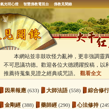
集氣光明心燈
智慧佛教電視台
佛教見聞錄
本網站並非鼓吹怪力亂神，更非強調靈異
不可思議功德。歡迎各位大德踴躍投稿，以
推薦待蒐集見證之經典或咒語。
觀看全文
因果報應
(633)
大師法語
(558)
綜合修
金剛經
(388)
藥師經
(290)
心法修持
(24