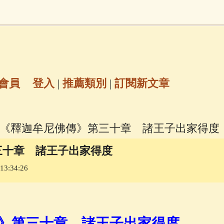
地藏經
(225)
臨終助念
(190)
文殊菩薩
(
7)
聖救度佛母(綠度母)
(144)
動物念佛往
放生護生
(133)
戒除邪淫
(129)
佛陀十
會員
登入
|
推薦類別
|
訂閱新文章
普陀山南海觀世音菩薩
(84)
 《釋迦牟尼佛傳》第三十章 諸王子出家得度
密全身舍利寶篋印陀羅尼經
(81)
六字大明咒
(
三十章 諸王子出家得度
3:34:26
69)
生活禪
(68)
大梵天王（四面佛）感應
三參
(57)
觀世音菩薩普門品
(54)
蓮花生大
》第三十章 諸王子出家得度