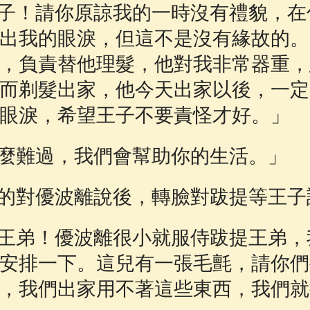
！請你原諒我的一時沒有禮貌，在
出我的眼淚，但這不是沒有緣故的。
，負責替他理髮，他對我非常器重，
而剃髮出家，他今天出家以後，一定
眼淚，希望王子不要責怪才好。」
難過，我們會幫助你的生活。」
對優波離說後，轉臉對跋提等王子
弟！優波離很小就服侍跋提王弟，
安排一下。這兒有一張毛氈，請你們
，我們出家用不著這些東西，我們就