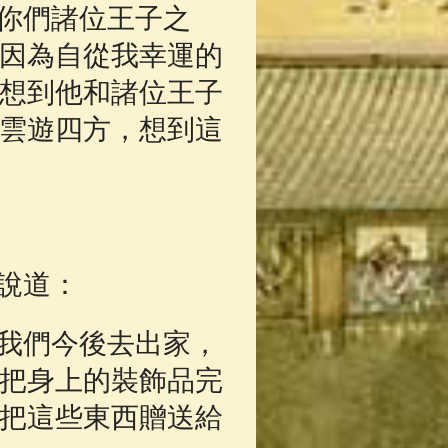
你們諸位王子之
因為自從我幸運的
想到他和諸位王子
雲遊四方，想到這
說道：
我們今後去出家，
把身上的裝飾品完
把這些東西贈送給