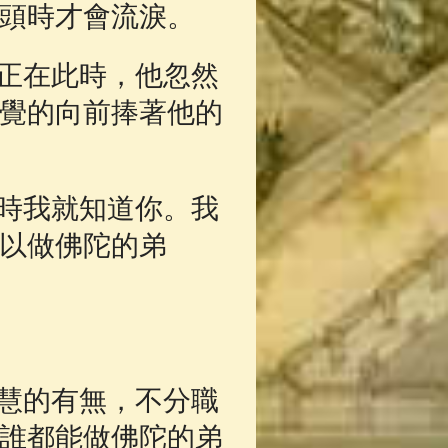
頭時才會流淚。
正在此時，他忽然
覺的向前捧著他的
時我就知道你。我
以做佛陀的弟
慧的有無，不分職
誰都能做佛陀的弟