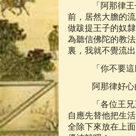
「阿那律王子
前，居然大膽的流
做跋提王子的奴隸
為聽信佛陀的教法
裏，我就不覺流出
「你不要這麼
阿那律好心的
「各位王兄王
自應先替他把生活
全除下來放在上面