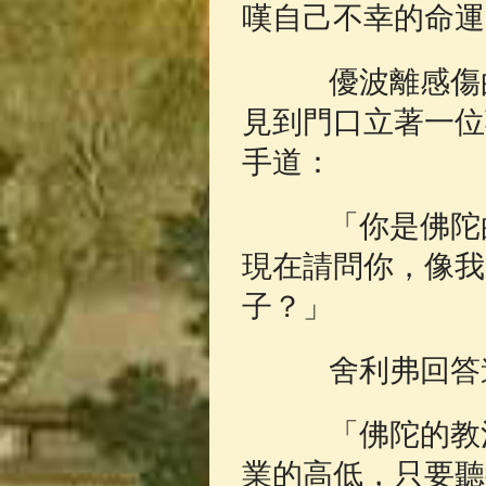
嘆自己不幸的命運
優波離感傷的
見到門口立著一位
手道：
「你是佛陀的
現在請問你，像我
子？」
舍利弗回答
「佛陀的教法
業的高低，只要聽