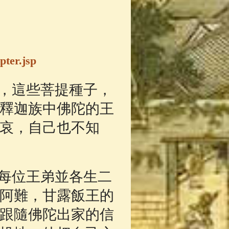
pter.jsp
，這些菩提種子，
釋迦族中佛陀的王
哀，自己也不知
每位王弟並各生二
阿難，甘露飯王的
跟隨佛陀出家的信