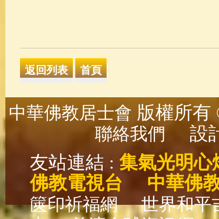
版權所有 ©
中華佛教居士會
設計
聯絡我們
友站連結 :
集氣光明心
佛教電視台
中華佛
篋印祈福網
世界和平