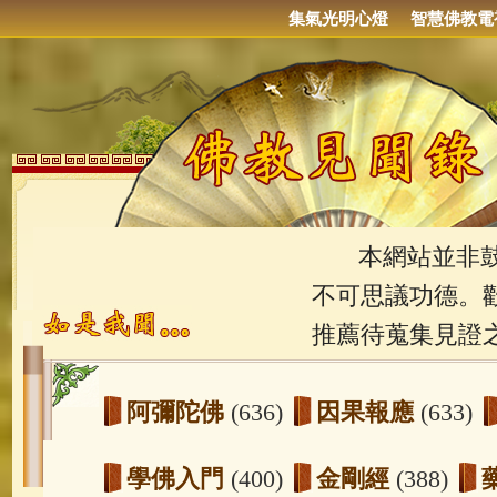
集氣光明心燈
智慧佛教電
本網站並非鼓吹
不可思議功德。
推薦待蒐集見證
阿彌陀佛
(636)
因果報應
(633)
學佛入門
(400)
金剛經
(388)