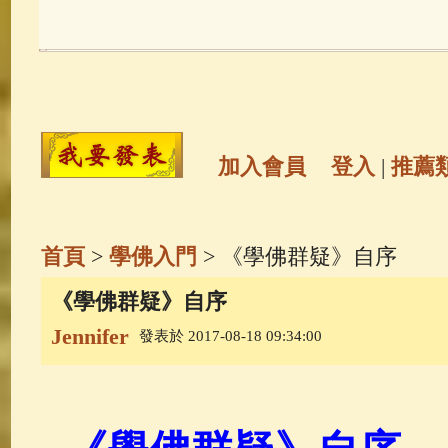
玉曆寶鈔
(236)
地藏經
(225)
觀世音菩薩
(147)
聖救度佛母(綠
高僧故事
(141)
放生護生
(133)
加入會員
登入
|
推薦
金山活佛
(109)
普陀山南海觀世
首頁
>
學佛入門
> 《學佛群疑》自序
一切如來心秘密全身舍利寶篋印
《學佛群疑》自序
Jennifer
發表於 2017-08-18 09:34:00
釋迦牟尼佛傳
(69)
生活禪
(69)
善財童子五十三參
(57)
觀世音