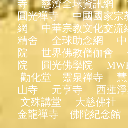
寺
慈濟全球資訊網
圓光禪寺
中國國家宗
網
中華宗教文化交流
精舍
全球助念網
中
院
世界佛教僧伽會
院
圓光佛學院
MW
勸化堂
靈泉禪寺
慧
山寺
元亨寺
西蓮淨
文殊講堂
大慈佛社
金龍禪寺
佛陀紀念館