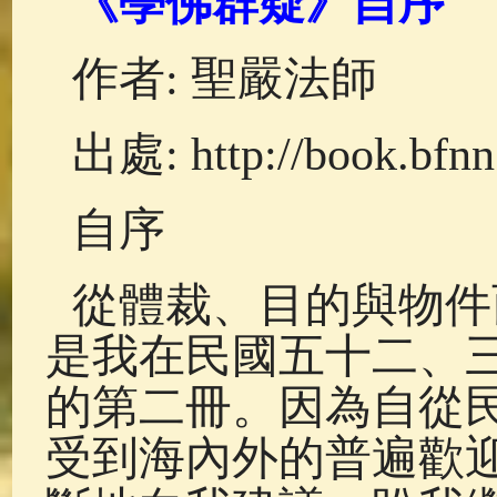
《學佛群疑》自序
佛典故事
(37)
佛說療痔(腫瘤)
作者: 聖嚴法師
出處: http://book.bfnn
自序
從體裁、目的與物件
是我在民國五十二、
的第二冊。因為自從
受到海內外的普遍歡