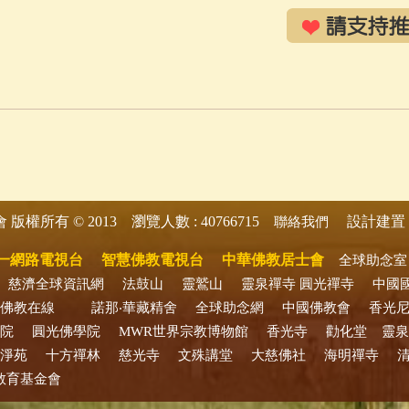
版權所有 © 2013 瀏覽人數 : 40766715
設計建置 
會
聯絡我們
一網路電視台
智慧佛教電視台
中華佛教居士會
全球助念室
慈濟全球資訊網
法鼓山
靈鷲山
靈泉禪寺
圓光禪寺
中國
佛教在線
諾那‧華藏精舍
全球助念網
中國佛教會
香光
院
圓光佛學院
MWR世界宗教博物館
香光寺
勸化堂
靈泉
淨苑
十方禪林
慈光寺
文殊講堂
大慈佛社
海明禪寺
教育基金會