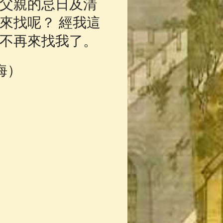
父親的忌日及清
來找呢？ 經我這
不再來找我了。
海）