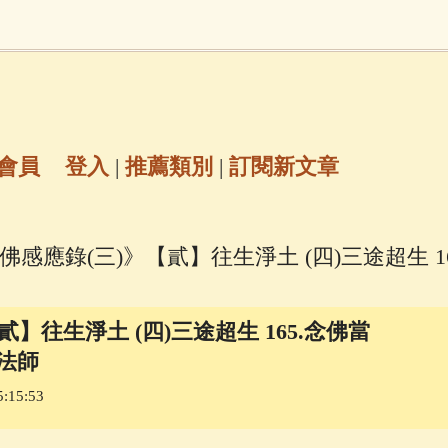
地藏經
(225)
臨終助念
(190)
文殊菩薩
(
7)
聖救度佛母(綠度母)
(144)
動物念佛往
放生護生
(133)
戒除邪淫
(129)
佛陀十
會員
登入
|
推薦類別
|
訂閱新文章
普陀山南海觀世音菩薩
(84)
念佛感應錄(三)》【貳】往生淨土 (四)三途超生 
密全身舍利寶篋印陀羅尼經
(81)
六字大明咒
(
】往生淨土 (四)三途超生 165.念佛當
69)
生活禪
(67)
大梵天王（四面佛）感應
法師
:15:53
三參
(57)
觀世音菩薩普門品
(54)
蓮花生大