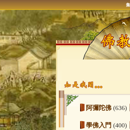
阿彌陀佛
(636)
學佛入門
(400)