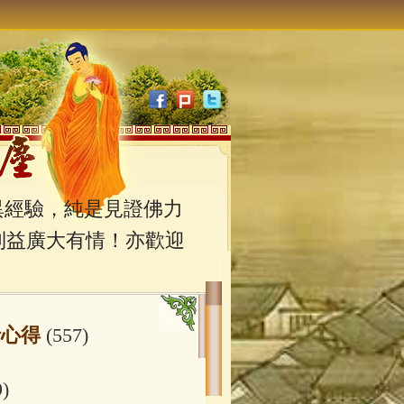
經驗，純是見證佛力
利益廣大有情！亦歡迎
行心得
(557)
9)