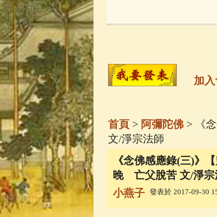
玉曆寶鈔
(236)
觀世音菩薩
(14
高僧故事
(141)
加入
金山活佛
(109)
首頁
>
阿彌陀佛
> 《
一切如來心秘
文/淨宗法師
《念佛感應錄(三)》【貳
釋迦牟尼佛傳
(
晚 亡父脫苦 文/淨宗
小燕子
發表於 2017-09-30 15
善財童子五十