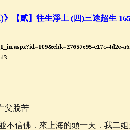
佛說療痔(腫瘤)病經
(27)
助念機 App
(3)
)》【貳】往生淨土 (四)三途超生 16
k_1_in.aspx?id=109&chk=27657e95-c17c-4d2e-a6
d3
 亡父脫苦
並不信佛，來上海的頭一天，我二姐