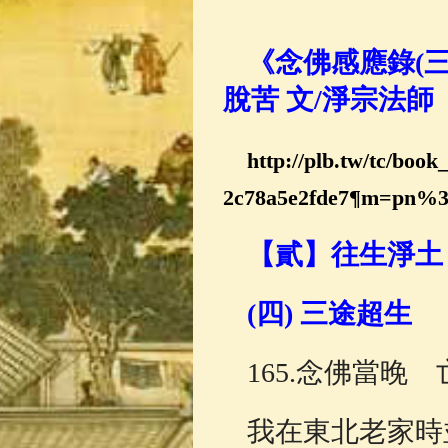
佛典故事
(36)
《念佛感應錄(三
脫苦 文/淨宗法師
http://plb.tw/tc/boo
2c78a5e2fde7¶m=pn%3
【貳】往生淨土
(四) 三途超生
165.念佛當晚
我在東北老家時