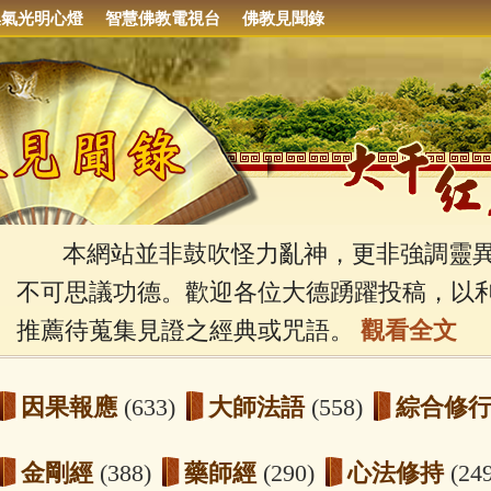
集氣光明心燈
智慧佛教電視台
佛教見聞錄
本網站並非鼓吹怪力亂神，更非強調靈異
不可思議功德。歡迎各位大德踴躍投稿，以
推薦待蒐集見證之經典或咒語。
觀看全文
因果報應
(633)
大師法語
(558)
綜合修
金剛經
(388)
藥師經
(290)
心法修持
(24