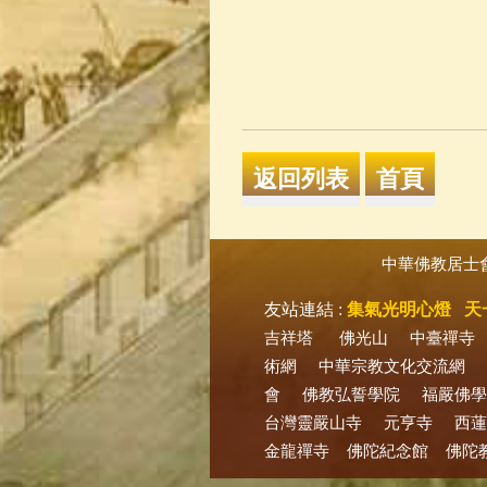
中華佛教居士
友站連結 :
集氣光明心燈
天
吉祥塔
佛光山
中臺禪寺
術網
中華宗教文化交流網
會
佛教弘誓學院
福嚴佛學
台灣靈嚴山寺
元亨寺
西蓮
金龍禪寺
佛陀紀念館
佛陀