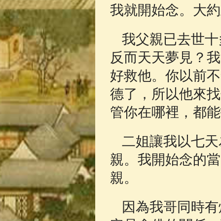
我就開始念。大約
我父親已去世十
反而天天夢見？我
好救他。你以前不
德了，所以他來找
管你在哪裡，都能
二姐讓我以七天
親。我開始念的當
親。
因為我哥同時有