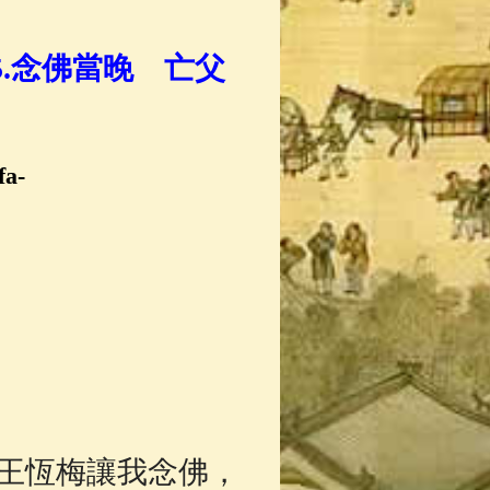
5.念佛當晚 亡父
fa-
王恆梅讓我念佛，