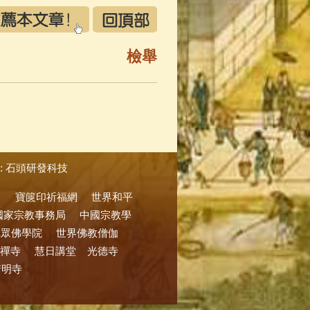
檢舉
:
石頭研發科技
寶篋印祈福網
世界和平
國家宗教事務局
中國宗教學
尼眾佛學院
世界佛教僧伽
禪寺
慧日講堂
光德寺
清明寺