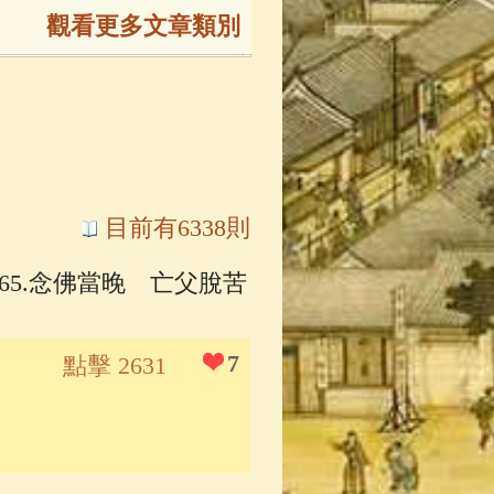
觀看更多文章類別
165)
生
(143)
大弟子傳
(127)
目前有6338則
165.念佛當晚 亡父脫苦
81)
大悲咒
(72)
7
點擊 2631
錄
(61)
士
(46)