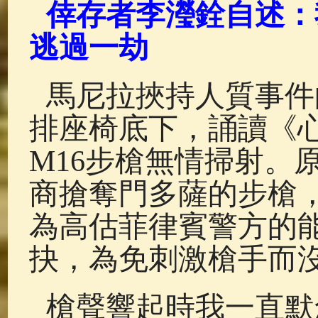
倖存者李瀅銓自述：
逃過一劫
馬尼拉挾持人質事件
排座椅底下，誦讀《
M16步槍無情掃射。
商搶奪門多薩的步槍
為高估菲律賓警方的
抉，為免刺激槍手而
槍聲響起時我一直默