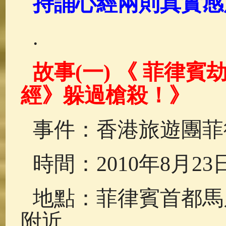
持誦心經兩則真實感
佛典故事
(37)
佛說療痔(腫瘤)
.
故事(
一)
《
菲律賓
經》躲過槍殺！》
事件：香港旅遊團菲
時間：2010年8月23
地點：菲律賓首都馬
附近