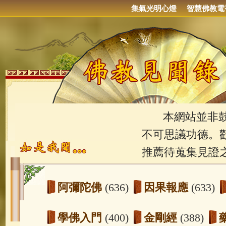
集氣光明心燈
智慧佛教電
本網站並非鼓吹
不可思議功德。
推薦待蒐集見證
阿彌陀佛
(636)
因果報應
(633)
學佛入門
(400)
金剛經
(388)