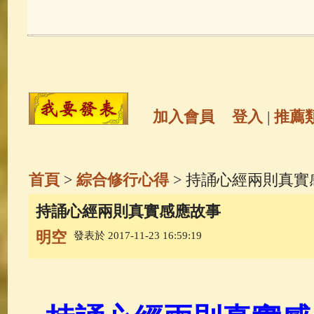
玉曆寶鈔
(236)
地藏經
(225)
觀世音菩薩
(147)
聖救度佛母(綠
高僧故事
(142)
放生護生
(133)
加入會員
登入
|
推薦
金山活佛
(109)
普陀山南海觀世
首頁
>
綜合修行心得
> 持誦心經兩則真實
一切如來心秘密全身舍利寶篋印
持誦心經兩則真實感應故事
明空
發表於 2017-11-23 16:59:19
生活禪
(70)
釋迦牟尼佛傳
(69)
善財童子五十三參
(57)
觀世音