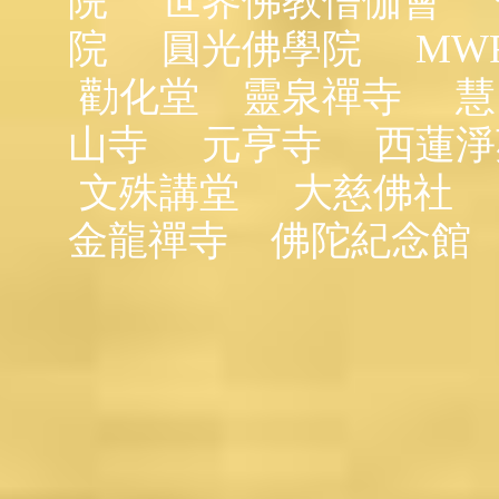
院
世界佛教僧伽會
院
圓光佛學院
MW
勸化堂
靈泉禪寺
慧
山寺
元亨寺
西蓮淨
文殊講堂
大慈佛社
金龍禪寺
佛陀紀念館