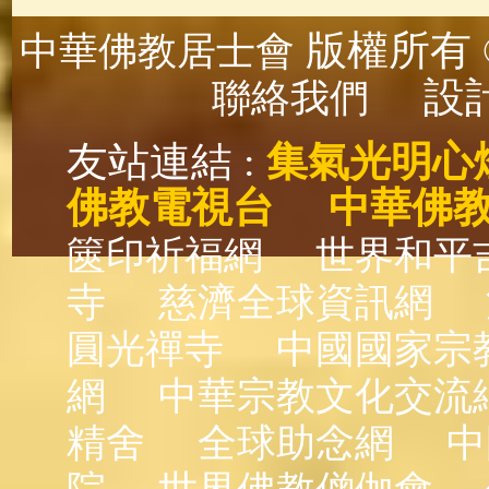
版權所有 ©
中華佛教居士會
設計
聯絡我們
友站連結 :
集氣光明心
佛教電視台
中華佛
篋印祈福網
世界和平
寺
慈濟全球資訊網
圓光禪寺
中國國家宗
網
中華宗教文化交流
精舍
全球助念網
中