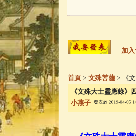
玉曆寶鈔
(236)
觀世音菩薩
(14
高僧故事
(141)
加入
金山活佛
(109)
首頁
>
文殊菩薩
> 《
一切如來心秘
《文殊大士靈應錄》四
小燕子
發表於 2019-04-05 14
釋迦牟尼佛傳
(
善財童子五十