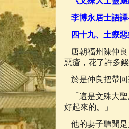
《文殊大士靈應
佛典故事
(37)
李博永居士語譯
四十九、土療惡
唐朝福州陳仲良
惡瘡，花了許多錢
於是仲良把帶回
「這是文殊大聖
好起來的。」
他的妻子聽聞是