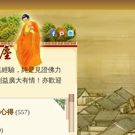
經驗，純是見證佛力
利益廣大有情！亦歡迎
行心得
(557)
0)