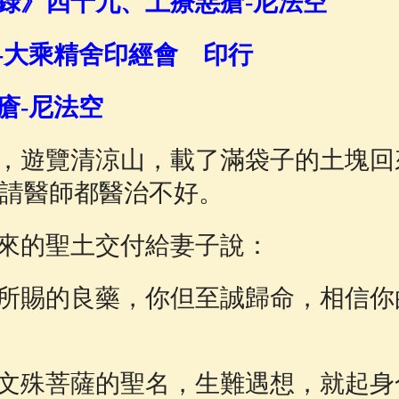
錄》四十九、土療惡瘡-尼法空
佛說療痔(腫瘤)病經
(27)
助念機 App
(3)
-大乘精舍印經會 印行
瘡-尼法空
，遊覽清涼山，載了滿袋子的土塊回
請醫師都醫治不好。
來的聖土交付給妻子說：
所賜的良藥，你但至誠歸命，相信你
文殊菩薩的聖名，生難遇想，就起身