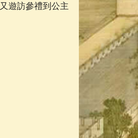
又遊訪參禮到公主