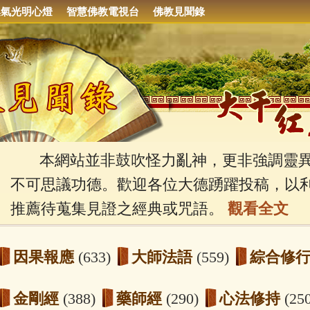
集氣光明心燈
智慧佛教電視台
佛教見聞錄
本網站並非鼓吹怪力亂神，更非強調靈異
不可思議功德。歡迎各位大德踴躍投稿，以
推薦待蒐集見證之經典或咒語。
觀看全文
因果報應
(633)
大師法語
(559)
綜合修
金剛經
(388)
藥師經
(290)
心法修持
(25