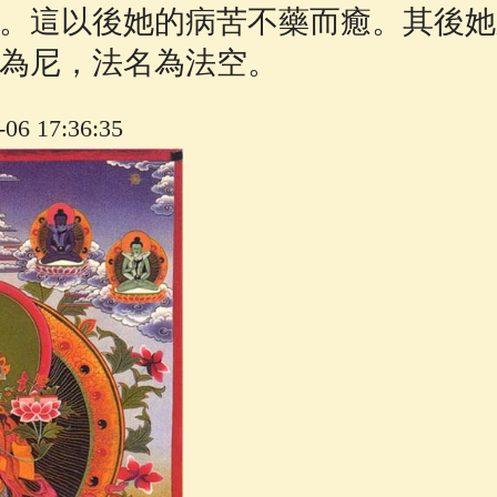
。這以後她的病苦不藥而癒。其後她
為尼，法名為法空。
6 17:36:35