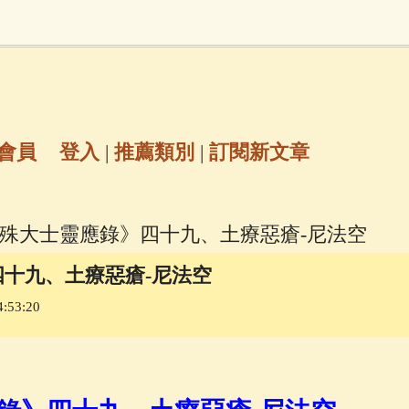
地藏經
(225)
臨終助念
(190)
文殊菩薩
(
7)
聖救度佛母(綠度母)
(144)
動物念佛往
放生護生
(133)
戒除邪淫
(129)
佛陀十
會員
登入
|
推薦類別
|
訂閱新文章
普陀山南海觀世音菩薩
(84)
文殊大士靈應錄》四十九、土療惡瘡-尼法空
密全身舍利寶篋印陀羅尼經
(81)
六字大明咒
(
十九、土療惡瘡-尼法空
:53:20
69)
生活禪
(69)
大梵天王（四面佛）感應
三參
(57)
觀世音菩薩普門品
(54)
蓮花生大