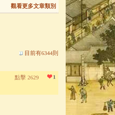
觀看更多文章類別
165)
生
(143)
大弟子傳
(127)
目前有6344則
81)
大悲咒
(72)
1
點擊 2629
錄
(61)
士
(47)