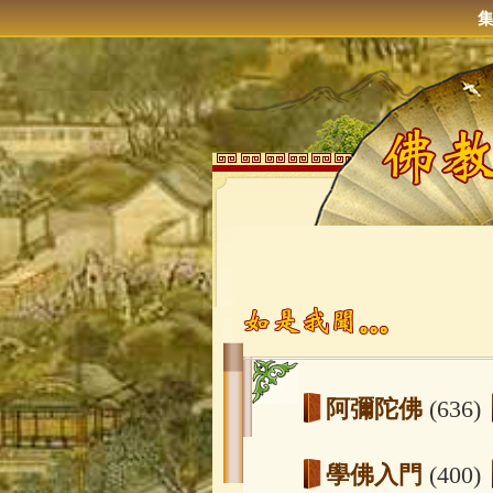
阿彌陀佛
(636)
學佛入門
(400)