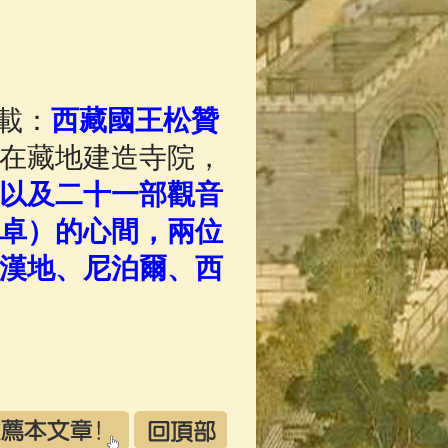
App
(3)
載：
西藏國王松贊
在藏地建造寺院，
以及二十一部觀音
卓）的心間，兩位
漢地、尼泊爾、西