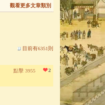
觀看更多文章類別
165)
生
(143)
大弟子傳
(127)
目前有6351則
81)
大悲咒
(72)
2
點擊 3955
錄
(61)
士
(47)