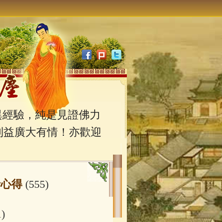
經驗，純是見證佛力
利益廣大有情！亦歡迎
行心得
(555)
1)