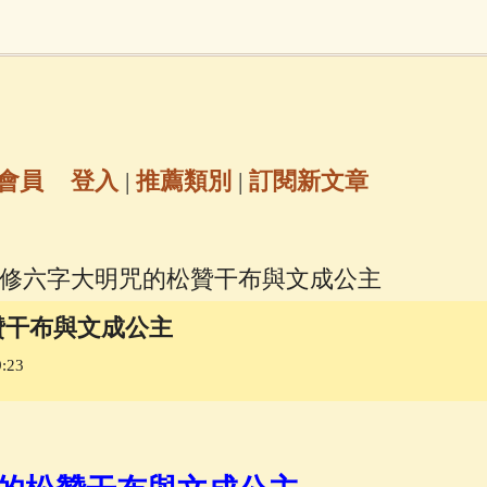
地藏經
(225)
臨終助念
(190)
文殊菩薩
(
6)
聖救度佛母(綠度母)
(144)
動物念佛往
放生護生
(133)
戒除邪淫
(129)
佛陀十
會員
登入
|
推薦類別
|
訂閱新文章
普陀山南海觀世音菩薩
(84)
主修六字大明咒的松贊干布與文成公主
密全身舍利寶篋印陀羅尼經
(81)
六字大明咒
(
贊干布與文成公主
:23
釋迦牟尼佛傳
(69)
大梵天王（四面佛）感應
三參
(57)
觀世音菩薩普門品
(54)
蓮花生大