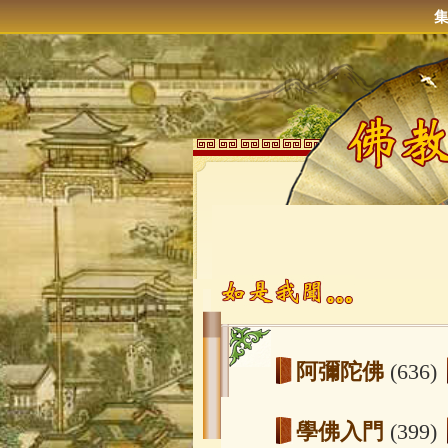
阿彌陀佛
(636)
學佛入門
(399)