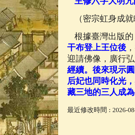
主修六字大明咒
佛典故事
(37)
（密宗虹身成就
根據臺灣出版的
干布登上王位後
，
迎請佛像，廣行弘
經續。後來現示圓
后妃也同時化光，
藏三地的三人成為
最近修改時間 : 2026-08-0