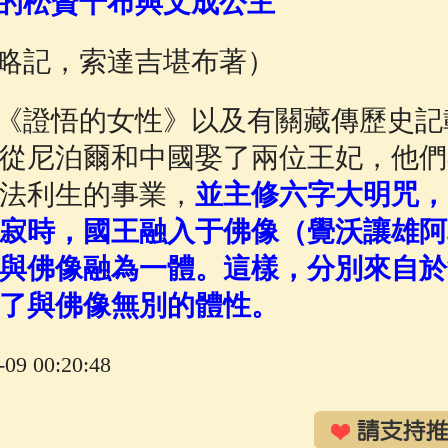
的松贊干布與文成公主
佛說療痔(腫瘤)病經
(27)
心經
(9)
助念機 
略記，索達吉堪布著）
《證悟的女性》以及有關藏傳歷史記
從尼泊爾和中國娶了兩位王妃，他們
法利生的事業，
並主修六字大明咒，
寂時，國王融入于佛像（覺沃讓雄阿
與佛像融為一體。這樣，分別來自於
了與佛像無別的體性。
9 00:20:48