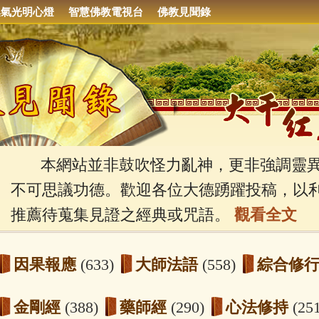
集氣光明心燈
智慧佛教電視台
佛教見聞錄
本網站並非鼓吹怪力亂神，更非強調靈異
不可思議功德。歡迎各位大德踴躍投稿，以
推薦待蒐集見證之經典或咒語。
觀看全文
因果報應
(633)
大師法語
(558)
綜合修
金剛經
(388)
藥師經
(290)
心法修持
(25