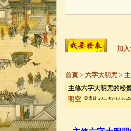
玉曆寶鈔
(236)
觀世音菩薩
(14
高僧故事
(142)
加入
金山活佛
(109)
首頁
>
六字大明咒
> 
一切如來心秘
主修六字大明咒的松
明空
發表於 2013-09-13 16:29
生活禪
(70)
善財童子五十