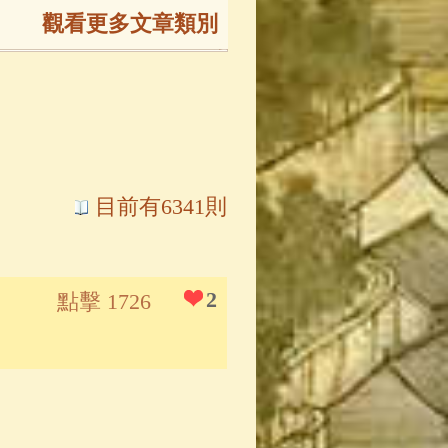
觀看更多文章類別
165)
生
(143)
大弟子傳
(127)
目前有6341則
81)
大悲咒
(72)
2
點擊 1726
錄
(61)
士
(47)