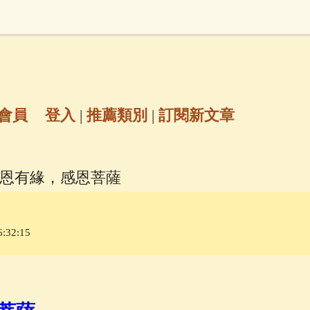
地藏經
(225)
臨終助念
(190)
文殊菩薩
(
7)
聖救度佛母(綠度母)
(144)
動物念佛往
放生護生
(133)
戒除邪淫
(129)
佛陀十
會員
登入
|
推薦類別
|
訂閱新文章
普陀山南海觀世音菩薩
(84)
感恩有緣，感恩菩薩
密全身舍利寶篋印陀羅尼經
(81)
六字大明咒
(
:32:15
69)
生活禪
(68)
大梵天王（四面佛）感應
三參
(57)
觀世音菩薩普門品
(54)
蓮花生大