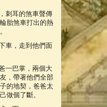
，刺耳的煞車聲傳
輪胎煞車打出的熱
。
下車，走到他們面
爸一巴掌，兩個大
友，帶著他們全部
子的地契，爸爸太
己做個了斷。