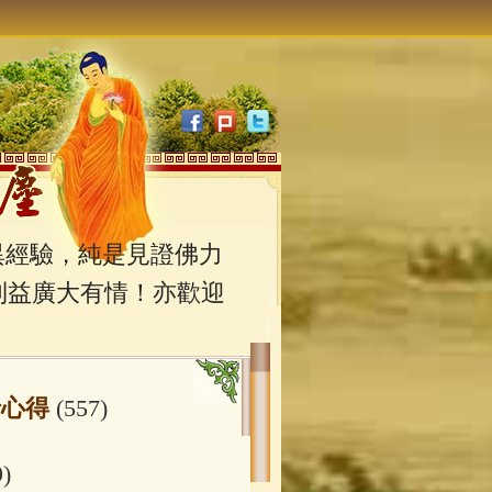
經驗，純是見證佛力
利益廣大有情！亦歡迎
行心得
(557)
9)