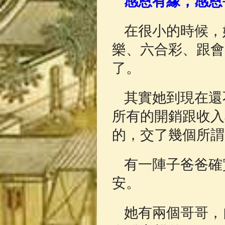
感恩有緣，感恩
佛典故事
(37)
在很小的時候，
樂、六合彩、跟會
了。
其實她到現在還
所有的開銷跟收入
的，交了幾個所謂
有一陣子爸爸確
安。
她有兩個哥哥，