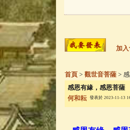
玉曆寶鈔
(236)
觀世音菩薩
(14
高僧故事
(141)
加入
金山活佛
(109)
首頁
>
觀世音菩薩
> 
一切如來心秘
感恩有緣，感恩菩薩
何和耘
發表於 2023-11-13 16
釋迦牟尼佛傳
(
善財童子五十