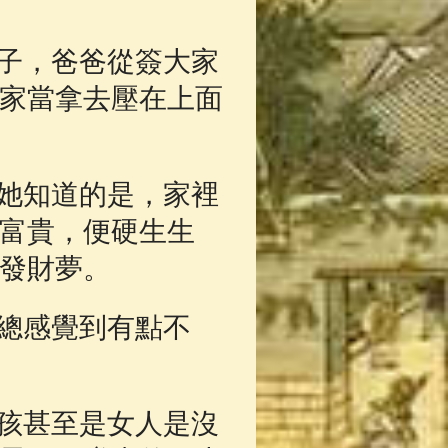
子，爸爸從簽大家
家當拿去壓在上面
她知道的是，家裡
富貴，便硬生生
發財夢。
總感覺到有點不
孩甚至是女人是沒