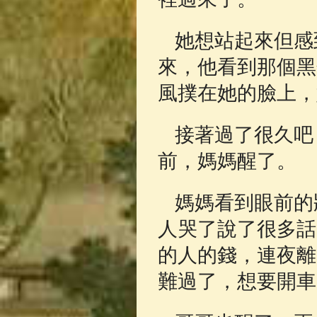
她想站起來但感
來，他看到那個黑
風撲在她的臉上，
接著過了很久吧
前，媽媽醒了。
媽媽看到眼前的
人哭了說了很多話
的人的錢，連夜離
難過了，想要開車