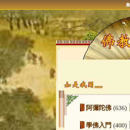
阿彌陀佛
(636)
學佛入門
(400)