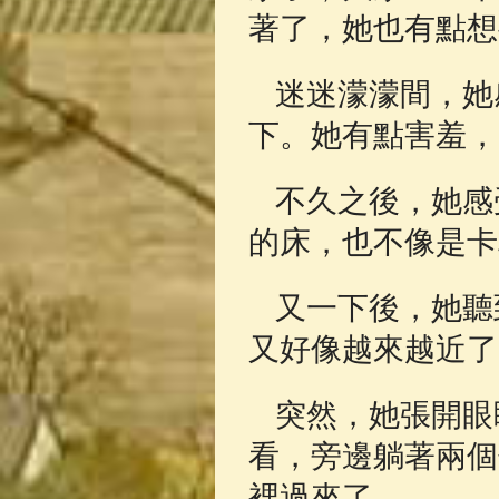
著了，她也有點想
迷迷濛濛間，她
下。她有點害羞，
不久之後，她感
的床，也不像是卡
又一下後，她聽
又好像越來越近了
突然，她張開眼
看，旁邊躺著兩個
裡過來了。