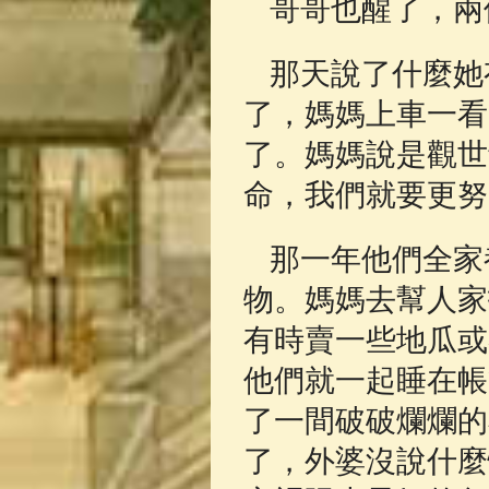
哥哥也醒了，兩
那天說了什麼她
了，媽媽上車一看
了。媽媽說是觀世
命，我們就要更努
那一年他們全家
物。媽媽去幫人家
有時賣一些地瓜或
他們就一起睡在帳
了一間破破爛爛的
了，外婆沒說什麼