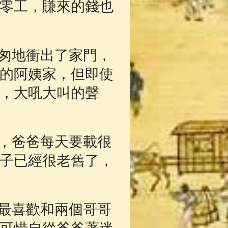
零工，賺來的錢也
匆地衝出了家門，
的阿姨家，但即使
，大吼大叫的聲
，爸爸每天要載很
子已經很老舊了，
最喜歡和兩個哥哥