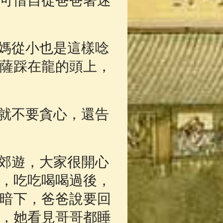
可惜自從爸爸著迷
媽從小也是這樣唸
薩踩在龍的頭上，
就不要貪心，還告
郊遊，大家很開心
，吃吃喝喝過後，
暗下，爸爸說要回
，她看見哥哥都睡