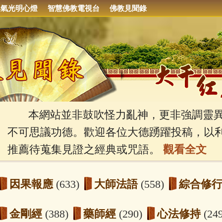
集氣光明心燈
智慧佛教電視台
佛教見聞錄
本網站並非鼓吹怪力亂神，更非強調靈異
不可思議功德。歡迎各位大德踴躍投稿，以
推薦待蒐集見證之經典或咒語。
觀看全文
因果報應
(633)
大師法語
(558)
綜合修
金剛經
(388)
藥師經
(290)
心法修持
(24