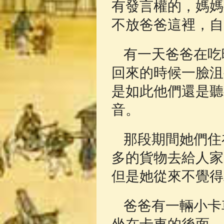
有發言權的，媽媽
不放爸爸這裡，自
有一天爸爸在吃
回來的時候一臉沮
是如此他們還是聽
音。
那段期間她們住
多的貨物去給人家
但是她從來不覺得
爸爸有一輛小卡