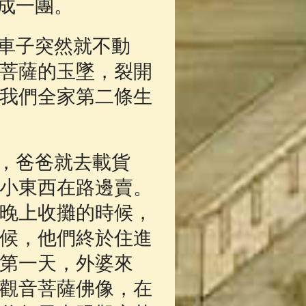
成一團。
車子突然就不動
菩薩的玉墜，裂開
我們全家第二條生
，爸爸就去載貨
小東西在路邊賣。
晚上收攤的時候，
候，他們終於住進
第一天，外婆來
觀音菩薩佛像，在