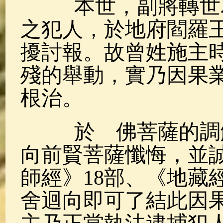
本世，副將轉世為
之犯人，於地府閻羅
擾討報。故曾姓施主
殘的舉動，實乃因果
根治。
於 佛菩薩的調解
向前賢菩薩懺悔，並誠
師經》18部、《地藏
舍迴向即可了結此因