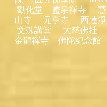
勸化堂
靈泉禪寺
慧
山寺
元亨寺
西蓮淨
文殊講堂
大慈佛社
金龍禪寺
佛陀紀念館