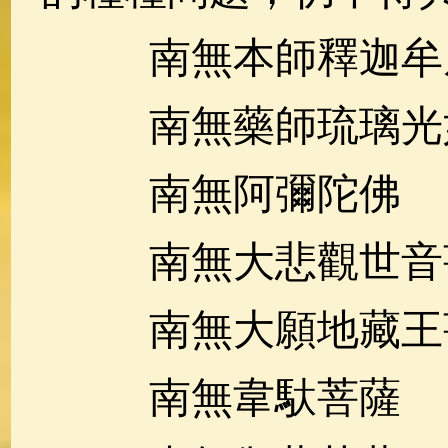
南無本師釋迦牟
南無藥師琉璃光
南無阿彌陀佛
南無大悲觀世音
南無大願地藏王
南無韋馱菩薩