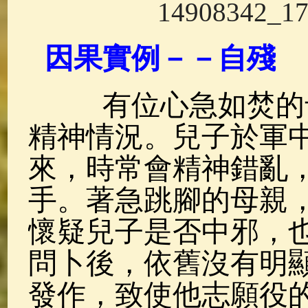
佛典故事
(37)
佛說療痔(腫瘤)
因果實例－－自殘
有位心急如焚的母
精神情況。兒子於軍
來，時常會精神錯亂
手。著急跳腳的母親
懷疑兒子是否中邪，
問卜後，依舊沒有明
發作，致使他志願役