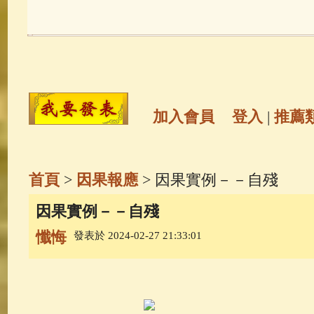
玉曆寶鈔
(236)
地藏經
(225)
觀世音菩薩
(147)
聖救度佛母(綠
高僧故事
(141)
放生護生
(133)
加入會員
登入
|
推薦
金山活佛
(109)
普陀山南海觀世
首頁
>
因果報應
> 因果實例－－自殘
一切如來心秘密全身舍利寶篋印
因果實例－－自殘
懺悔
發表於 2024-02-27 21:33:01
釋迦牟尼佛傳
(69)
生活禪
(69)
善財童子五十三參
(57)
觀世音