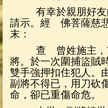
有幸於親朋好友的
請示。經 佛菩薩慈
末：
查 曾姓施主，前
將。於一次圍捕盜賊
雙手強押扣住犯人。
副將不得已，用刀砍
命，卻已重傷命危。