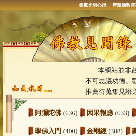
集氣光明心燈
智慧佛教電
本網站並非鼓吹
不可思議功德。
推薦待蒐集見證
阿彌陀佛
(636)
因果報應
(633)
學佛入門
(400)
金剛經
(388)