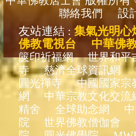
版權所有 ©
中華佛教居士會
設計
聯絡我們
友站連結 :
集氣光明心
佛教電視台
中華佛
篋印祈福網
世界和平
寺
慈濟全球資訊網
圓光禪寺
中國國家宗
網
中華宗教文化交流
精舍
全球助念網
中
院
世界佛教僧伽會
院
圓光佛學院
MW