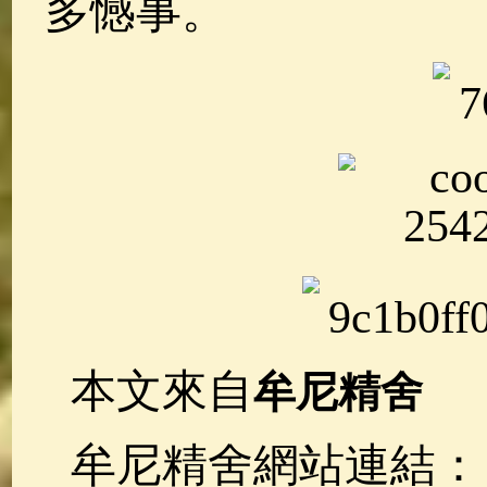
多憾事。
本文來自
牟尼精舍
牟尼精舍網站連結：