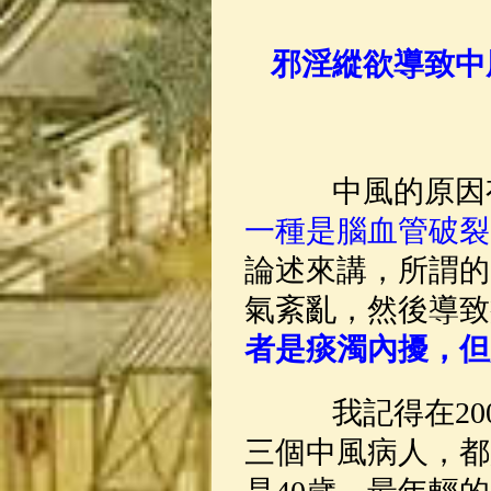
佛典故事
(37)
邪淫縱欲導致中
中風的原因
一種是腦血管破裂
論述來講，所謂的
氣紊亂，然後導致
者是痰濁內擾，但
我記得在200
三個中風病人，都