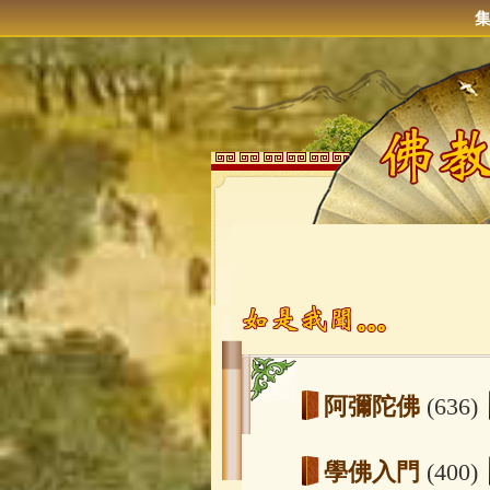
阿彌陀佛
(636)
學佛入門
(400)