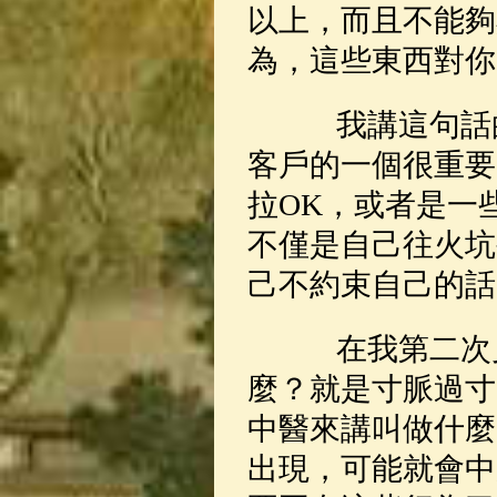
以上，而且不能夠
為，這些東西對你
我講這句話的
客戶的一個很重要
拉OK，或者是一
不僅是自己往火坑
己不約束自己的話
在我第二次見
麼？就是寸脈過寸
中醫來講叫做什麼
出現，可能就會中