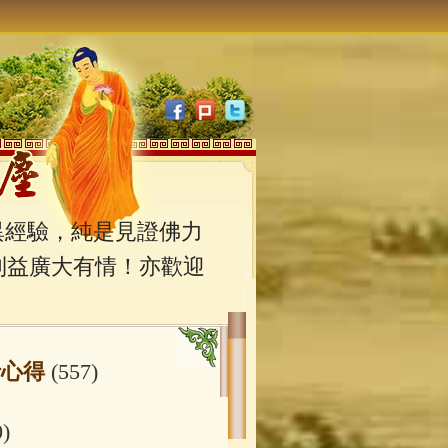
經驗，純是見證佛力
利益廣大有情！亦歡迎
行心得
(557)
0)