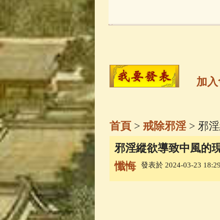
玉曆寶鈔
(236)
觀世音菩薩
(14
高僧故事
(141)
加入
金山活佛
(109)
首頁
>
戒除邪淫
> 邪
一切如來心秘
邪淫縱欲導致中風的
懺悔
發表於 2024-03-23 18:29
釋迦牟尼佛傳
(
善財童子五十