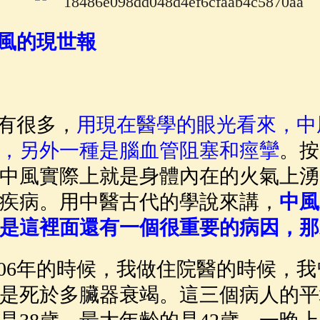
佛說療痔(腫瘤)病經
(27)
助念機 App
(3)
風的現世報
有很多，
用現在醫學的眼光看來，中
，另外一種是腦血管阻塞和痙攣
。按
中風實際上就是身體內在的火氣上湧
疾病。用中醫古代的學說來講，
中風
是這裡面還有一個很重要的病因，那
6年的時候，我做住院醫的時候，我
是死於多臟器衰竭。這三個病人的平