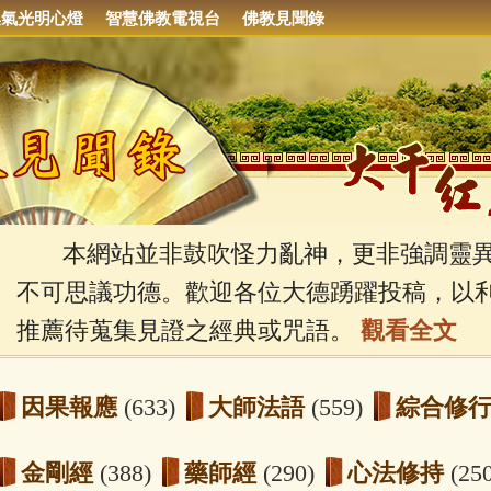
集氣光明心燈
智慧佛教電視台
佛教見聞錄
本網站並非鼓吹怪力亂神，更非強調靈異
不可思議功德。歡迎各位大德踴躍投稿，以
推薦待蒐集見證之經典或咒語。
觀看全文
因果報應
(633)
大師法語
(559)
綜合修
金剛經
(388)
藥師經
(290)
心法修持
(25