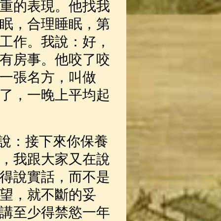
重的表現。他找我
眠，合理睡眠，第
工作。我說：好，
有房事。他咬了咬
一張名方，叫做
了，一晚上平均起
說：接下來你保養
，我跟大家又在說
得說實話，而不是
望，就不斷的妥
講至少得禁慾一年