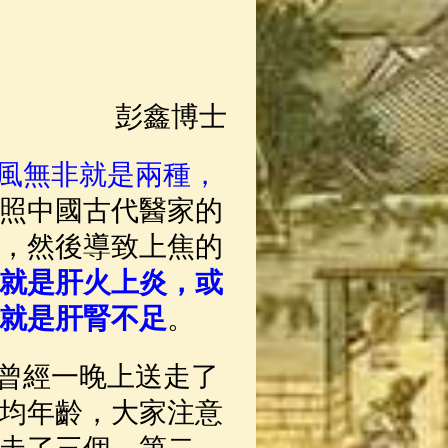
彭鑫博士
風無非就是兩種，
照中國古代醫家的
，然後導致上焦的
就是肝火上炎，或
就是肝腎不足
。
曾經一晚上送走了
均年齡，大家注意