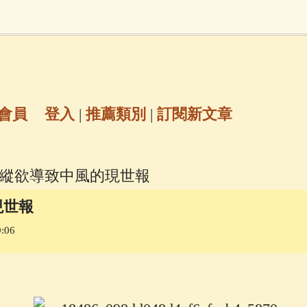
地藏經
(225)
臨終助念
(190)
文殊菩薩
(
7)
聖救度佛母(綠度母)
(144)
動物念佛往
放生護生
(133)
戒除邪淫
(129)
佛陀十
會員
登入
|
推薦類別
|
訂閱新文章
普陀山南海觀世音菩薩
(84)
淫縱欲導致中風的現世報
密全身舍利寶篋印陀羅尼經
(81)
六字大明咒
(
現世報
:06
69)
生活禪
(69)
大梵天王（四面佛）感應
三參
(57)
觀世音菩薩普門品
(54)
蓮花生大