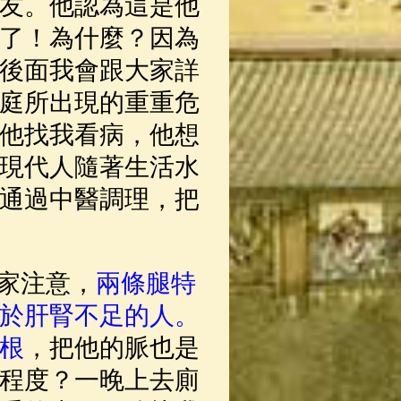
友。他認為這是他
了！為什麼？因為
後面我會跟大家詳
庭所出現的重重危
他找我看病，他想
現代人隨著生活水
通過中醫調理，把
家注意，
兩條腿特
於肝腎不足的人。
根
，把他的脈也是
程度？一晚上去廁