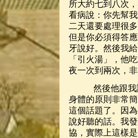
所大約七到八次，
看病說：你先幫我
二天還要處理很多
但是你必須得答應
牙說好。然後我給
「引火湯」，他吃
夜一次到兩次，非
然後他跟我說
身體的原則非常簡
這個話題了。因為
說好聽的話。我發
協，實際上這樣是