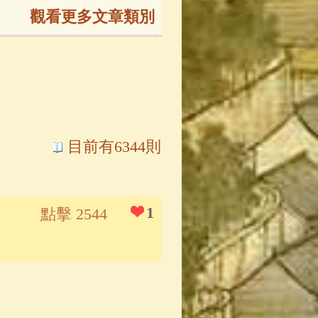
觀看更多文章類別
165)
生
(143)
大弟子傳
(127)
目前有6344則
81)
大悲咒
(72)
1
點擊 2544
錄
(61)
士
(47)