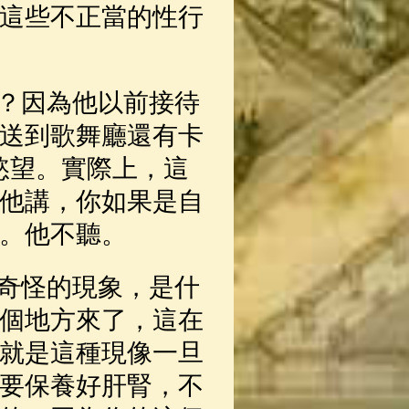
這些不正當的性行
？因為他以前接待
送到歌舞廳還有卡
慾望。實際上，這
他講，你如果是自
。他不聽。
奇怪的現象，是什
個地方來了，這在
就是這種現像一旦
要保養好肝腎，不