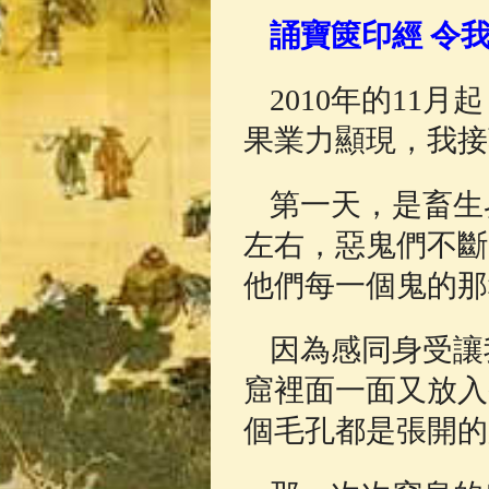
佛典故事
(37)
誦寶篋印經 令
2010年的1
果業力顯現，我接
第一天，是畜生
左右，惡鬼們不斷
他們每一個鬼的那
因為感同身受讓
窟裡面一面又放入
個毛孔都是張開的