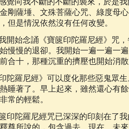
感覺向我不斷的不斷的襲來，於是我
金剛薩埵、文殊菩薩心咒、綠度母心
，但是情況依然沒有任何改變。
我開始念誦《寶篋印陀羅尼經》咒，
始慢慢的退卻。我開始一遍一遍一遍
前合十，那種沉重的擠壓也開始消散
印陀羅尼經》可以度化那些惡鬼眾生
熱睡著了。早上起來，雖然還心有餘
非常的輕鬆。
篋印陀羅尼經咒已深深的印刻在了我
釋尊所說的，包含過去、現在、未來