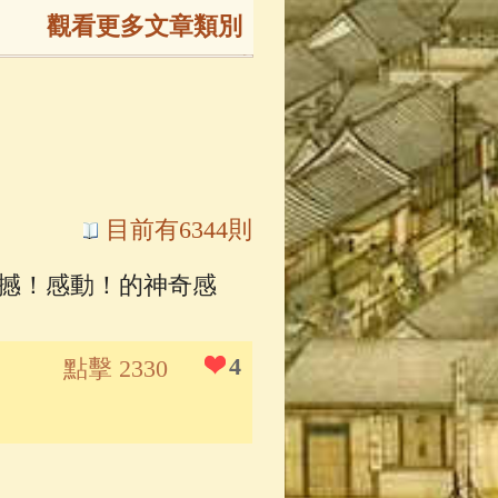
觀看更多文章類別
165)
生
(143)
大弟子傳
(127)
目前有6344則
震撼！感動！的神奇感
81)
大悲咒
(72)
4
點擊 2330
錄
(61)
士
(47)