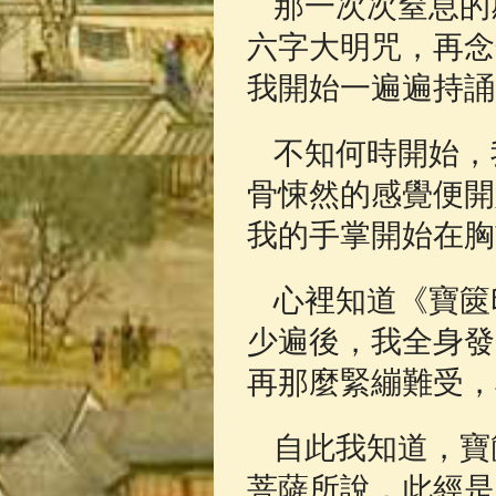
那一次次窒息的
六字大明咒，再念
我開始一遍遍持誦
不知何時開始，
骨悚然的感覺便開
我的手掌開始在胸
心裡知道《寶篋
少遍後，我全身發
再那麼緊繃難受，
自此我知道，寶
菩薩所說，此經是