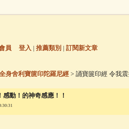
地藏經
(225)
臨終助念
(190)
文殊菩薩
(
7)
聖救度佛母(綠度母)
(144)
動物念佛往
放生護生
(133)
戒除邪淫
(129)
佛陀十
會員
登入
|
推薦類別
|
訂閱新文章
普陀山南海觀世音菩薩
(84)
全身舍利寶篋印陀羅尼經
> 誦寶篋印經 令我
密全身舍利寶篋印陀羅尼經
(81)
六字大明咒
(
！感動！的神奇感應！！
69)
生活禪
(69)
大梵天王（四面佛）感應
:30:31
三參
(57)
觀世音菩薩普門品
(54)
蓮花生大