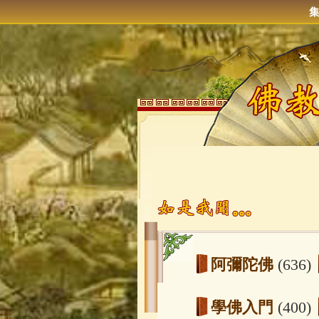
阿彌陀佛
(636)
學佛入門
(400)