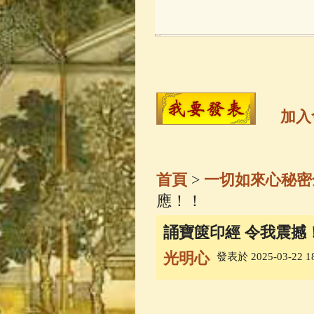
玉曆寶鈔
(236)
觀世音菩薩
(14
高僧故事
(141)
加入
金山活佛
(109)
首頁
>
一切如來心秘密
一切如來心秘
應！！
誦寶篋印經 令我震撼
釋迦牟尼佛傳
(
光明心
發表於 2025-03-22 18
善財童子五十