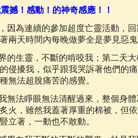
佛說療痔(腫瘤)病經
(27)
助念機 App
(3)
我震撼！感動！的神奇感應！！
1月起，因為連續的參加超度亡靈活動，
著兩天時間內每晚做夢全是夢見惡鬼
界的生靈，不斷的啃咬我；第二天大
的侵擾我，似乎跟我哭訴著他們的痛
種無法超脫痛苦的感覺。
我無法睜眼無法清醒過來，整個身體
炙火，雖然我蓋著厚重的棉被，但依
豎立著，一動也不敢動。