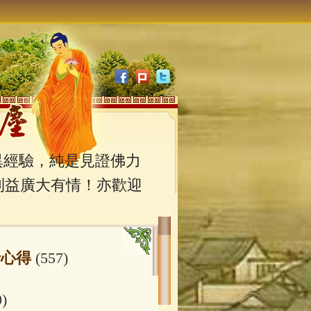
經驗，純是見證佛力
利益廣大有情！亦歡迎
行心得
(557)
0)