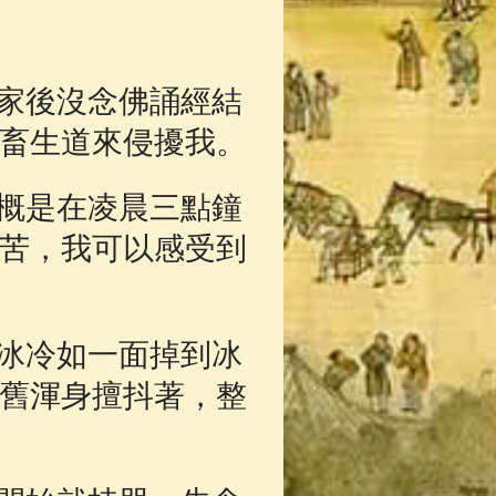
回家後沒念佛誦經結
畜生道來侵擾我。
概是在凌晨三點鐘
苦，我可以感受到
冰冷如一面掉到冰
舊渾身擅抖著，整