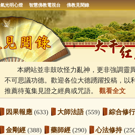
集氣光明心燈
智慧佛教電視台
佛教見聞錄
本網站並非鼓吹怪力亂神，更非強調靈異
不可思議功德。歡迎各位大德踴躍投稿，以
推薦待蒐集見證之經典或咒語。
觀看全文
因果報應
(633)
大師法語
(559)
綜合修
金剛經
(388)
藥師經
(290)
心法修持
(25