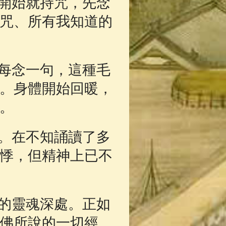
開始就持咒，先念
咒、所有我知道的
每念一句，這種毛
。身體開始回暖，
。
。在不知誦讀了多
悸，但精神上已不
的靈魂深處。正如
佛所說的一切經