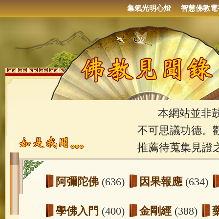
集氣光明心燈
智慧佛教電
本網站並非鼓吹
不可思議功德。
推薦待蒐集見證
阿彌陀佛
(636)
因果報應
(634)
學佛入門
(400)
金剛經
(388)