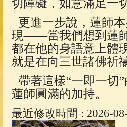
切障礙，如意滿足一
更進一步說，蓮師本
現——當我們想到蓮
都在他的身語意上體
就是在向三世諸佛祈
帶著這樣“一即一切
蓮師圓滿的加持。
最近修改時間 : 2026-08-0