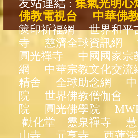
友站連結 :
集氣光明心
佛教電視台
中華佛
篋印祈福網
世界和平
寺
慈濟全球資訊網
圓光禪寺
中國國家宗
網
中華宗教文化交流
精舍
全球助念網
中
院
世界佛教僧伽會
院
圓光佛學院
MW
勸化堂
靈泉禪寺
慧
山寺
元亨寺
西蓮淨