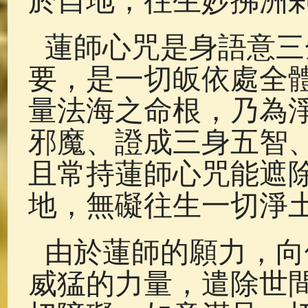
於自地，往生妙拂洲
蓮師心咒是身語意三
要，是一切皈依處全
量法海之命根，乃為
邪魔、證成三身五智
且常持蓮師心咒能遮
地，無礙往生一切淨
由於蓮師的願力，向
威猛的力量，遣除世