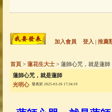
玉曆寶鈔
(236)
地藏經
(225)
觀世音菩薩
(146)
聖救度佛母(綠
高僧故事
(142)
放生護生
(133)
加入會員
登入
|
推薦
金山活佛
(109)
普陀山南海觀世
首頁
>
蓮花生大士
> 蓮師心咒，就是蓮師
一切如來心秘密全身舍利寶篋印
蓮師心咒，就是蓮師
光明心
發表於 2025-03-26 17:34:19
生活禪
(70)
釋迦牟尼佛傳
(69)
善財童子五十三參
(57)
觀世音