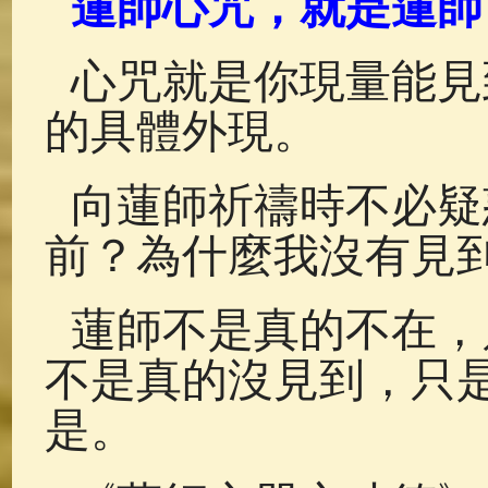
蓮師心咒，就是蓮師
佛典故事
(38)
佛說療痔(腫瘤)
心咒就是你現量能見
的具體外現。
向蓮師祈禱時不必疑
前？為什麼我沒有見
蓮師不是真的不在，
不是真的沒見到，只
是。