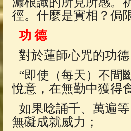
漏根識的所見所感。
徑。什麼是實相？侷
功 德
對於蓮師心咒的功德
“即使（每天）不間
悅意，在無勤中獲得
如果唸誦千、萬遍等
無礙成就威力；