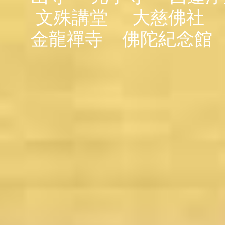
文殊講堂
大慈佛社
金龍禪寺
佛陀紀念館