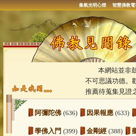
集氣光明心燈
智慧佛教電
本網站並非鼓吹
不可思議功德。
推薦待蒐集見證
阿彌陀佛
(636)
因果報應
(633)
學佛入門
(399)
金剛經
(388)