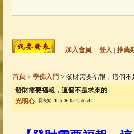
玉曆寶鈔
(236)
地藏經
(225)
觀世音菩薩
(146)
聖救度佛母(綠
高僧故事
(142)
放生護生
(133)
加入會員
登入
|
推薦
金山活佛
(109)
普陀山南海觀世
首頁
>
學佛入門
> 發財需要福報，這個不
一切如來心秘密全身舍利寶篋印
發財需要福報，這個不是求來的
光明心
發表於 2025-06-03 12:52:44
生活禪
(70)
釋迦牟尼佛傳
(69)
善財童子五十三參
(57)
觀世音