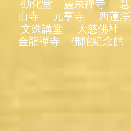
勸化堂
靈泉禪寺
慧
山寺
元亨寺
西蓮淨
文殊講堂
大慈佛社
金龍禪寺
佛陀紀念館