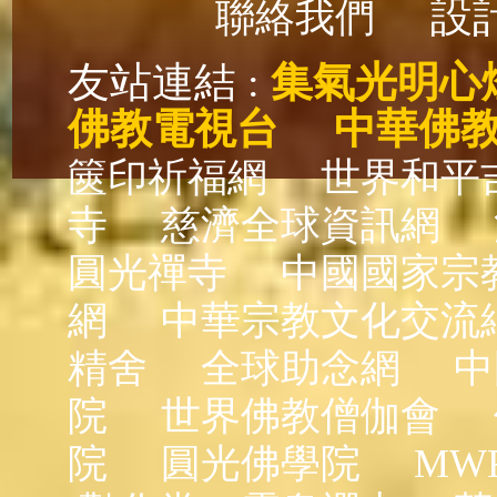
設計
聯絡我們
友站連結 :
集氣光明心
佛教電視台
中華佛
篋印祈福網
世界和平
寺
慈濟全球資訊網
圓光禪寺
中國國家宗
網
中華宗教文化交流
精舍
全球助念網
中
院
世界佛教僧伽會
院
圓光佛學院
MW