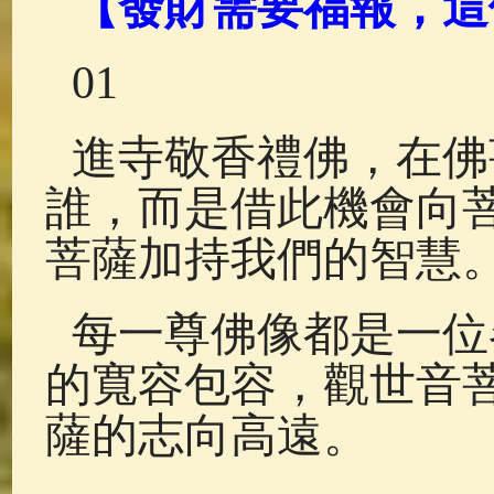
【發財需要福報，這
佛典故事
(37)
佛說療痔(腫瘤)
01
進寺敬香禮佛，在佛
誰，而是借此機會向
菩薩加持我們的智慧
每一尊佛像都是一位
的寬容包容，觀世音
薩的志向高遠。