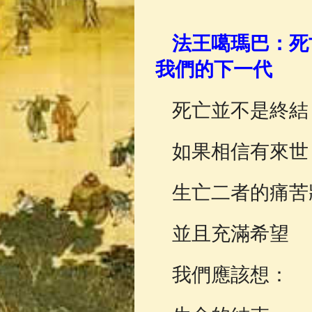
佛典故事
(37)
法王噶瑪巴：死
我們的下一代
死亡並不是終結
如果相信有來世
生亡二者的痛苦
並且充滿希望
我們應該想：