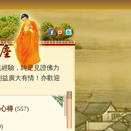
經驗，純是見證佛力
利益廣大有情！亦歡迎
行心得
(557)
0)