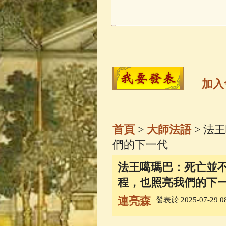
玉曆寶鈔
(236)
觀世音菩薩
(14
高僧故事
(141)
加入
金山活佛
(109)
首頁
>
大師法語
> 法
一切如來心秘
們的下一代
法王噶瑪巴：死亡並
釋迦牟尼佛傳
(
程，也照亮我們的下
連亮森
發表於 2025-07-29 08
善財童子五十