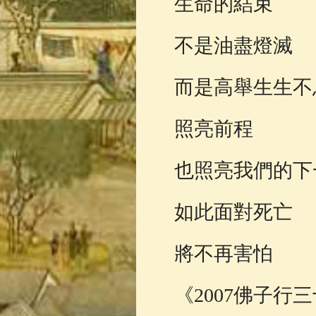
生命的結束
不是油盡燈滅
而是高舉生生不
照亮前程
也照亮我們的下
如此面對死亡
將不再害怕
《2007佛子行