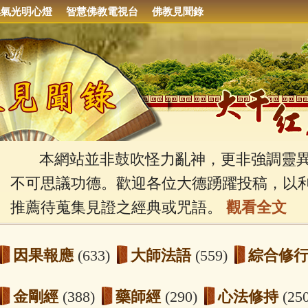
集氣光明心燈
智慧佛教電視台
佛教見聞錄
本網站並非鼓吹怪力亂神，更非強調靈異
不可思議功德。歡迎各位大德踴躍投稿，以
推薦待蒐集見證之經典或咒語。
觀看全文
因果報應
(633)
大師法語
(559)
綜合修
金剛經
(388)
藥師經
(290)
心法修持
(25