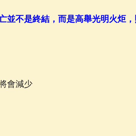
佛說療痔(腫瘤)病經
(27)
助念機 App
(3)
亡並不是終結，而是高舉光明火炬，
將會減少