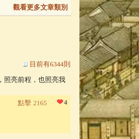
觀看更多文章類別
165)
生
(143)
大弟子傳
(127)
目前有6344則
，照亮前程，也照亮我
81)
大悲咒
(72)
4
點擊 2165
錄
(61)
士
(47)