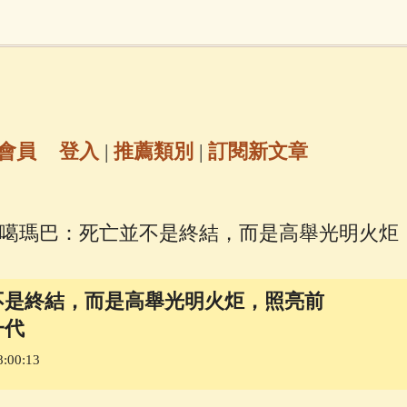
地藏經
(225)
臨終助念
(190)
文殊菩薩
(
7)
聖救度佛母(綠度母)
(144)
動物念佛往
放生護生
(133)
戒除邪淫
(129)
佛陀十
會員
登入
|
推薦類別
|
訂閱新文章
普陀山南海觀世音菩薩
(84)
王噶瑪巴：死亡並不是終結，而是高舉光明火炬
密全身舍利寶篋印陀羅尼經
(81)
六字大明咒
(
不是終結，而是高舉光明火炬，照亮前
69)
生活禪
(69)
大梵天王（四面佛）感應
一代
:00:13
三參
(57)
觀世音菩薩普門品
(54)
蓮花生大