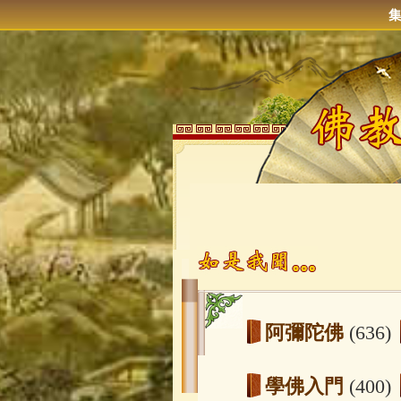
阿彌陀佛
(636)
學佛入門
(400)