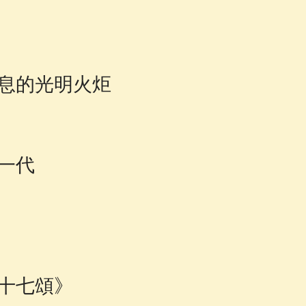
息的光明火炬
一代
三十七頌》