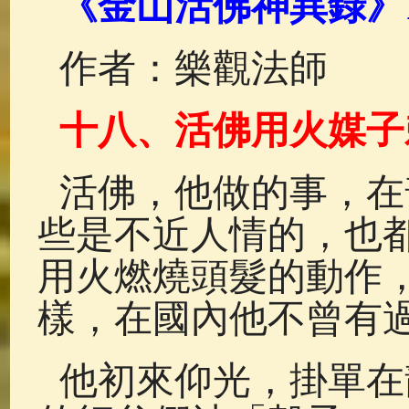
《金山活佛神異錄》
佛典故事
(37)
佛說療痔(腫瘤)
作者：樂觀法師
十八、活佛用火媒子
活佛，他做的事，在
些是不近人情的，也
用火燃燒頭髮的動作
樣，在國內他不曾有
他初來仰光，掛單在