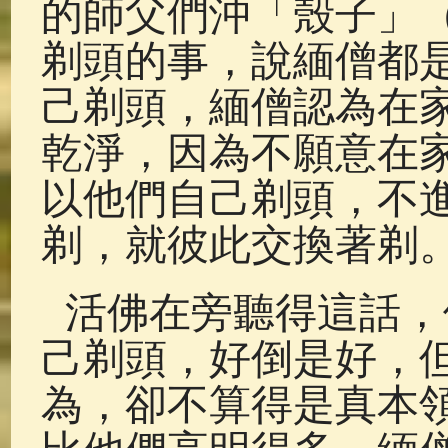
的師父們沖「殼子」
剃頭的事，說緬僧都
己剃頭，緬僧認為在
乾淨，因為不願意在
以他們自己剃頭，不
剃，就彼此交換著剃
活佛在旁聽得這話，
己剃頭，好倒是好，
為，卻不算得是真本