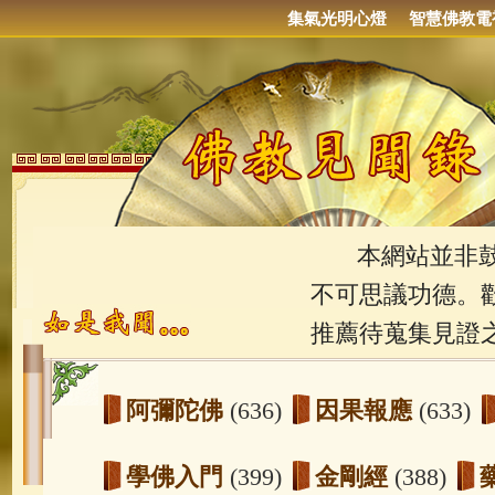
集氣光明心燈
智慧佛教電
本網站並非鼓吹
不可思議功德。
推薦待蒐集見證
阿彌陀佛
(636)
因果報應
(633)
學佛入門
(399)
金剛經
(388)