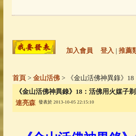
玉曆寶鈔
(236)
地藏經
(225)
觀世音菩薩
(146)
聖救度佛母(綠
高僧故事
(142)
放生護生
(133)
加入會員
登入
|
推薦
金山活佛
(109)
普陀山南海觀世
首頁
>
金山活佛
> 《金山活佛神異錄》1
一切如來心秘密全身舍利寶篋印
《金山活佛神異錄》18：活佛用火媒子剃
連亮森
發表於 2013-10-05 22:15:10
生活禪
(70)
釋迦牟尼佛傳
(69)
善財童子五十三參
(57)
觀世音