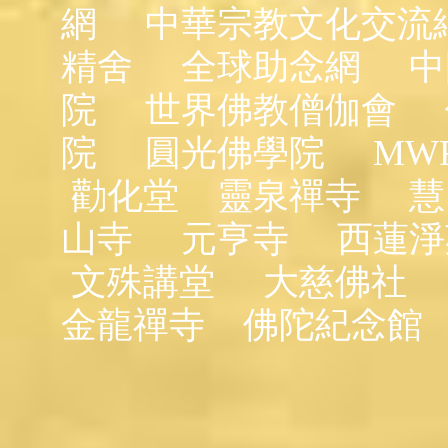
網
中華宗教文化交流
精舍
全球助念網
中
院
世界佛教僧伽會
院
圓光佛學院
MW
勸化堂
靈泉禪寺
慧
山寺
元亨寺
西蓮淨
文殊講堂
大慈佛社
金龍禪寺
佛陀紀念館