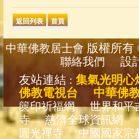
版權所有 ©
中華佛教居士會
設計
聯絡我們
友站連結 :
集氣光明心
佛教電視台
中華佛
篋印祈福網
世界和平
寺
慈濟全球資訊網
圓光禪寺
中國國家宗