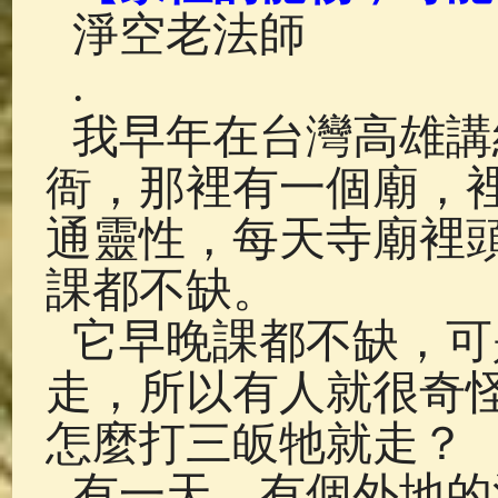
佛典故事
(37)
佛說療痔(腫瘤)
淨空老法師
.
我早年在台灣高雄講
衙，那裡有一個廟，
通靈性，每天寺廟裡
課都不缺。
它早晚課都不缺，可
走，所以有人就很奇
怎麼打三皈牠就走？
有一天，有個外地的