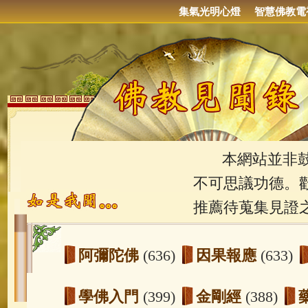
集氣光明心燈
智慧佛教電
本網站並非鼓吹
不可思議功德。
推薦待蒐集見證
阿彌陀佛
(636)
因果報應
(633)
學佛入門
(399)
金剛經
(388)