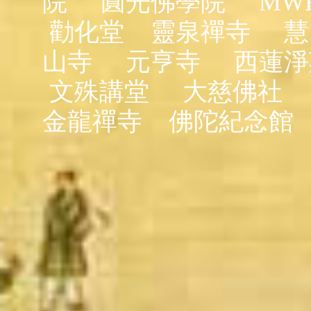
院
圓光佛學院
MW
勸化堂
靈泉禪寺
慧
山寺
元亨寺
西蓮淨
文殊講堂
大慈佛社
金龍禪寺
佛陀紀念館