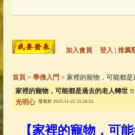
玉曆寶鈔
(236)
地藏經
(225)
觀世音菩薩
(146)
聖救度佛母(綠
高僧故事
(142)
放生護生
(133)
加入會員
登入
|
推薦
金山活佛
(109)
普陀山南海觀世
首頁
>
學佛入門
> 家裡的寵物，可能都是過
一切如來心秘密全身舍利寶篋印
家裡的寵物，可能都是過去的老人轉世 !!
光明心
發表於 2025-11-22 21:26:52
生活禪
(70)
釋迦牟尼佛傳
(69)
善財童子五十三參
(57)
觀世音
【家裡的寵物，可能都