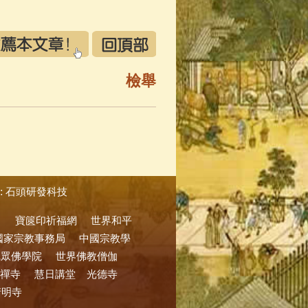
檢舉
:
石頭研發科技
寶篋印祈福網
世界和平
國家宗教事務局
中國宗教學
尼眾佛學院
世界佛教僧伽
禪寺
慧日講堂
光德寺
清明寺