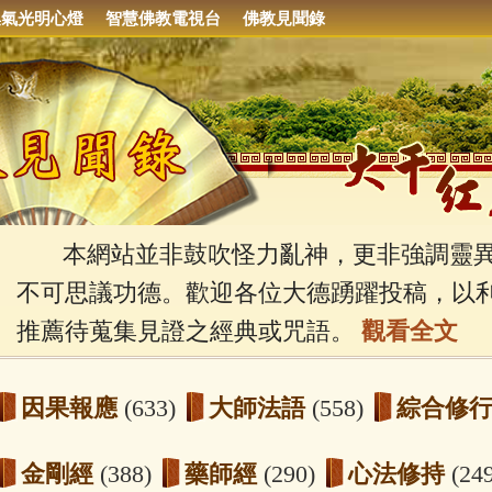
集氣光明心燈
智慧佛教電視台
佛教見聞錄
本網站並非鼓吹怪力亂神，更非強調靈異
不可思議功德。歡迎各位大德踴躍投稿，以
推薦待蒐集見證之經典或咒語。
觀看全文
因果報應
(633)
大師法語
(558)
綜合修
金剛經
(388)
藥師經
(290)
心法修持
(24