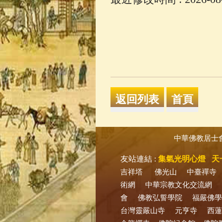
中華佛教居士
友站連結 :
集氣光明心燈
天
吉祥塔
佛光山
中臺禪寺
術網
中華宗教文化交流網
會
佛教弘誓學院
福嚴佛學
台灣靈嚴山寺
元亨寺
西蓮