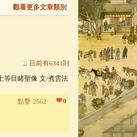
觀看更多文章類別
165)
生
(143)
大弟子傳
(127)
目前有6341則
士等目睹聖像 文/煮雲法
81)
大悲咒
(72)
0
點擊 2562
錄
(61)
士
(47)