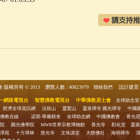
版權所有 © 2013 瀏覽人數 : 40823979
設計建置 
會
聯絡我們
一網路電視台
智慧佛教電視台
中華佛教居士會
全球助念室
慈濟全球資訊網
法鼓山
靈鷲山
靈泉禪寺
圓光禪寺
中國
佛教在線
諾那‧華藏精舍
全球助念網
中國佛教會
香光
院
圓光佛學院
MWR世界宗教博物館
香光寺
勸化堂
靈泉
淨苑
十方禪林
慈光寺
文殊講堂
大慈佛社
海明禪寺