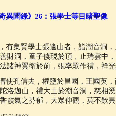
佛說療痔(腫瘤)病經
(27)
助念機 App
(3)
奇異聞錄》26：張學士等目睹聖像
，有集賢學士張逢山者，詣潮音洞，
善財洞，童子倏現於頂，止瑞雲中，
法諸神翼衛於前，張率眾作禮，祥光
漕使孔信夫，權鹽於昌國，王國英，
陀洛迦山，禮大士於潮音洞，慈相湧
香霞氣之芬郁，大眾仰觀，莫不歎異
7 01:05:33