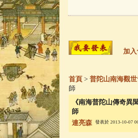
玉曆寶鈔
(236)
觀世音菩薩
(14
高僧故事
(141)
加入
金山活佛
(109)
首頁
>
普陀山南海觀世
一切如來心秘
師
《南海普陀山傳奇異聞
釋迦牟尼佛傳
(
師
連亮森
發表於 2013-10-07 00
善財童子五十