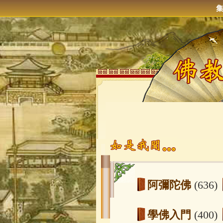
阿彌陀佛
(636)
學佛入門
(400)