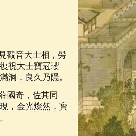
見觀音大士相，髣
復視大士寶冠瓔
滿洞，良久乃隱。
薛國奇，佐其同
現，金光燦然，寶
。