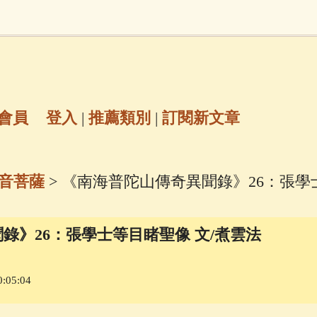
地藏經
(225)
臨終助念
(190)
文殊菩薩
(
7)
聖救度佛母(綠度母)
(144)
動物念佛往
放生護生
(133)
戒除邪淫
(129)
佛陀十
會員
登入
|
推薦類別
|
訂閱新文章
普陀山南海觀世音菩薩
(84)
音菩薩
> 《南海普陀山傳奇異聞錄》26：張學
密全身舍利寶篋印陀羅尼經
(81)
六字大明咒
(
錄》26：張學士等目睹聖像 文/煮雲法
69)
生活禪
(68)
大梵天王（四面佛）感應
:05:04
三參
(57)
觀世音菩薩普門品
(54)
蓮花生大