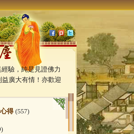
經驗，純是見證佛力
利益廣大有情！亦歡迎
行心得
(557)
9)