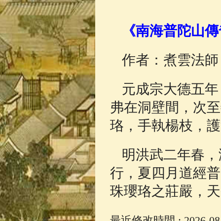
佛典故事
(37)
《南海普陀山傳
作者：煮雲法師
元成宗大德五年
弗在洞壁間，次至
珞，手執楊枝，護
明洪武二年春，
行，夏四月道經普
珠瓔珞之莊嚴，天
最近修改時間 : 2026-08-0