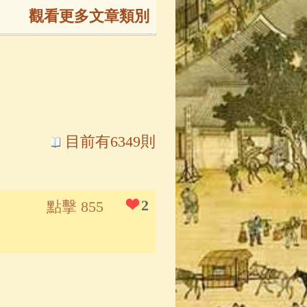
觀看更多文章類別
165)
生
(143)
大弟子傳
(127)
目前有6349則
81)
大悲咒
(72)
2
點擊 855
錄
(61)
士
(47)