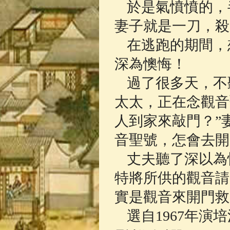
於是氣憤憤的，
妻子就是一刀，殺
在逃跑的期間，
深為懊悔！
過了很多天，不
太太，正在念觀音
人到家來敲門？”
音聖號，怎會去開
丈夫聽了深以為
特將所供的觀音請
實是觀音來開門救
選自1967年