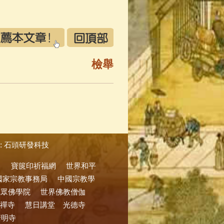
檢舉
:
石頭研發科技
寶篋印祈福網
世界和平
國家宗教事務局
中國宗教學
尼眾佛學院
世界佛教僧伽
禪寺
慧日講堂
光德寺
清明寺