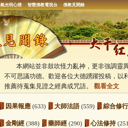
集氣光明心燈
智慧佛教電視台
佛教見聞錄
本網站並非鼓吹怪力亂神，更非強調靈異
不可思議功德。歡迎各位大德踴躍投稿，以
推薦待蒐集見證之經典或咒語。
觀看全文
因果報應
(633)
大師法語
(559)
綜合修
金剛經
(388)
藥師經
(290)
心法修持
(25