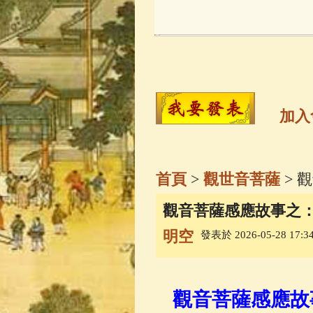
玉曆寶鈔
(236)
觀世音菩薩
(14
高僧故事
(142)
加入
金山活佛
(109)
首頁
>
觀世音菩薩
> 
一切如來心秘
觀音菩薩感應故事之
明空
發表於 2026-05-28 17:34
生活禪
(70)
善財童子五十
觀音菩薩感應故