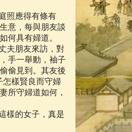
庭照應得有條有
生意，每與朋友談
如何具有婦道。
丈夫朋友來訪，對
，手一舉動，袖子
偷偷見到。其友後
子怎樣賢良而守婦
妻所守婦道如何，
這樣的女子，真是