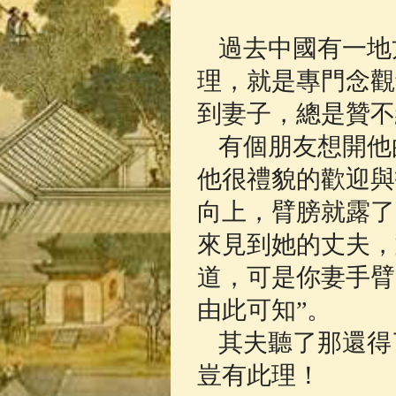
佛典故事
(37)
過去中國有一地
理，就是專門念觀
到妻子，總是贊不
有個朋友想開他
他很禮貌的歡迎與
向上，臂膀就露了
來見到她的丈夫，
道，可是你妻手臂
由此可知”。
其夫聽了那還得
豈有此理！