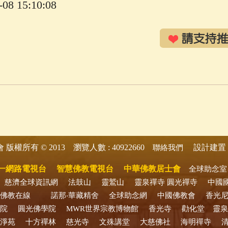
8 15:10:08
版權所有 © 2013 瀏覽人數 : 40922660
設計建置 
會
聯絡我們
一網路電視台
智慧佛教電視台
中華佛教居士會
全球助念室
慈濟全球資訊網
法鼓山
靈鷲山
靈泉禪寺
圓光禪寺
中國
佛教在線
諾那‧華藏精舍
全球助念網
中國佛教會
香光
院
圓光佛學院
MWR世界宗教博物館
香光寺
勸化堂
靈泉
淨苑
十方禪林
慈光寺
文殊講堂
大慈佛社
海明禪寺