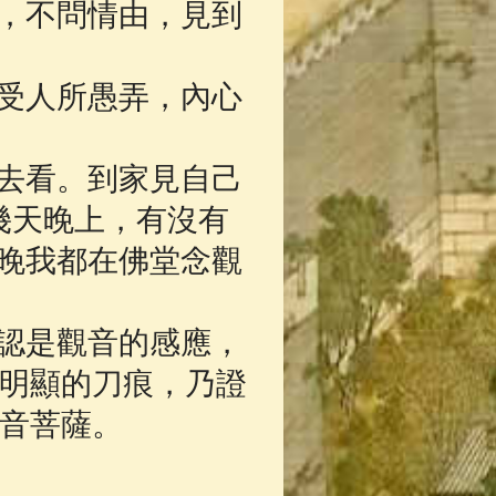
，不問情由，見到
受人所愚弄，內心
去看。到家見自己
幾天晚上，有沒有
每晚我都在佛堂念觀
認是觀音的感應，
明顯的刀痕，乃證
音菩薩。