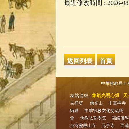
最近修改時間 : 2026-08-0
中華佛教居士
友站連結 :
集氣光明心燈
天
吉祥塔
佛光山
中臺禪寺
術網
中華宗教文化交流網
會
佛教弘誓學院
福嚴佛學
台灣靈嚴山寺
元亨寺
西蓮