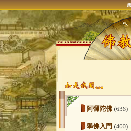
阿彌陀佛
(636)
學佛入門
(400)