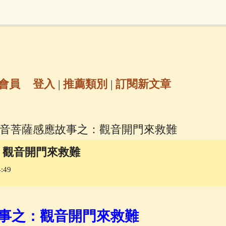
地藏經
(225)
臨終助念
(190)
文殊菩薩
(
7)
聖救度佛母(綠度母)
(144)
動物念佛往
放生護生
(133)
戒除邪淫
(129)
佛陀十
會員
登入
|
推薦類別
|
訂閱新文章
普陀山南海觀世音菩薩
(84)
觀音菩薩感應故事之：觀音開門來救難
密全身舍利寶篋印陀羅尼經
(81)
六字大明咒
(
：觀音開門來救難
:49
釋迦牟尼佛傳
(69)
大梵天王（四面佛）感應
三參
(57)
觀世音菩薩普門品
(54)
蓮花生大
事之：觀音開門來救難