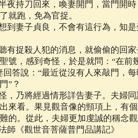
半夜持刀回來，喚妻開門，當門開時
了就跑，免為官捉。
想到妻子貞良，不會有這行為，知是
聽有捉殺人犯的消息，就偷偷的回家
聖號，感到奇怪，於是就問：“在前
妻回答說：“最近從沒有人來敲門，
門”？
怪，乃將經過情形詳告妻子。夫婦同
出來看。果見觀音像的頸項上，有個
難的。從此，夫婦更加虔誠的稱念觀
演培法師《觀世音菩薩普門品講記》