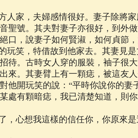
佛說療痔(腫瘤)病經
(27)
助念機 App
(3)
方人家，夫婦感情很好。妻子除將家
音聖號。其夫對妻子亦很好，到外做
絕口，說妻子如何賢淑，如何貞節，
的玩笑，特借故到他家去。其妻見是
招待。古時女人穿的服裝，袖子很大
出來。其妻臂上有一顆痣，被這友人
對他開玩笑的說：“平時你說你的妻
某處有顆暗痣，我已清楚知道，則你
了，心想我這樣的信任你，你原來是