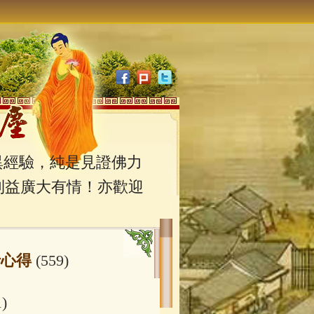
經驗，純是見證佛力
利益廣大有情！亦歡迎
行心得
(559)
1)