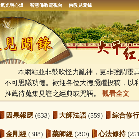
集氣光明心燈
智慧佛教電視台
佛教見聞錄
本網站並非鼓吹怪力亂神，更非強調靈異
不可思議功德。歡迎各位大德踴躍投稿，以
推薦待蒐集見證之經典或咒語。
觀看全文
因果報應
(633)
大師法語
(559)
綜合修
金剛經
(388)
藥師經
(290)
心法修持
(25