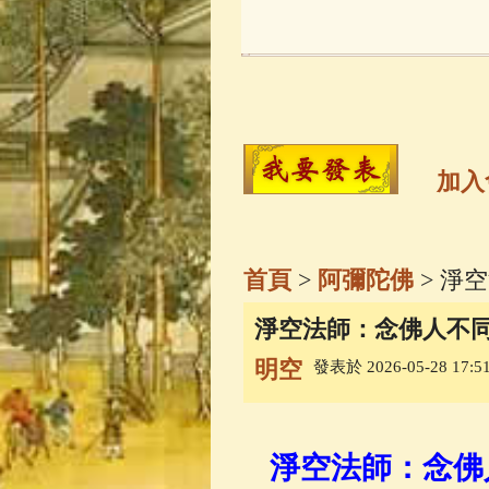
玉曆寶鈔
(236)
觀世音菩薩
(14
高僧故事
(142)
加入
金山活佛
(109)
首頁
>
阿彌陀佛
> 淨
一切如來心秘
淨空法師：念佛人不同
明空
發表於 2026-05-28 17:51
生活禪
(70)
善財童子五十
淨空法師：念佛