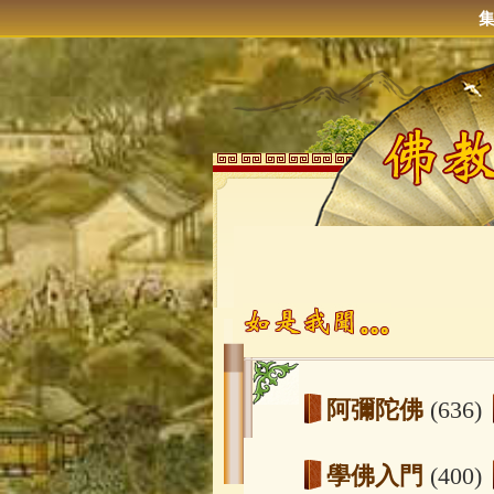
阿彌陀佛
(636)
學佛入門
(400)