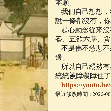
本願。
我們自己想想，
說一條都沒有，你
起心動念從來沒
養、五欲六塵、貪
不是佛不慈悲不
邊。
所以自己縱然有
統統被障礙障住了
https://youtu.b
最近修改時間 : 2026-08-0