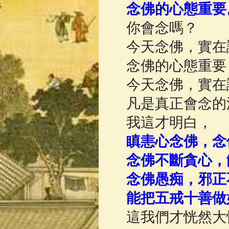
念佛的心態重要
佛典故事
(37)
你會念嗎？
今天念佛，實在
念佛的心態重要
今天念佛，實在
凡是真正會念的
我這才明白，
瞋恚心念佛，念
念佛不斷貪心，
念佛愚痴，邪正
能把五戒十善做
這我們才恍然大