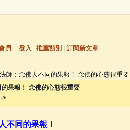
地藏經
(225)
臨終助念
(190)
文殊菩薩
(
7)
聖救度佛母(綠度母)
(144)
動物念佛往
放生護生
(133)
戒除邪淫
(129)
佛陀十
會員
登入
|
推薦類別
|
訂閱新文章
普陀山南海觀世音菩薩
(84)
空法師：念佛人不同的果報！ 念佛的心態很重要
密全身舍利寶篋印陀羅尼經
(81)
六字大明咒
(
的果報！ 念佛的心態很重要
:26
釋迦牟尼佛傳
(69)
大梵天王（四面佛）感應
三參
(57)
觀世音菩薩普門品
(54)
蓮花生大
人不同的果報！