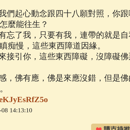
我們起心動念跟四十八願對照，你跟
怎麼能往生？
有忘了我，只要有我，連帶的就是自
瞋痴慢，這些東西障道因緣。
來接引你，這些東西障礙，沒障礙佛
感，佛有應，佛是來應沒錯，但是佛
。
e/eKJyEsRfZ5o
8 14:13:10