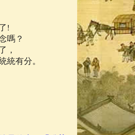
了!
念嗎？
了，
統統有分。