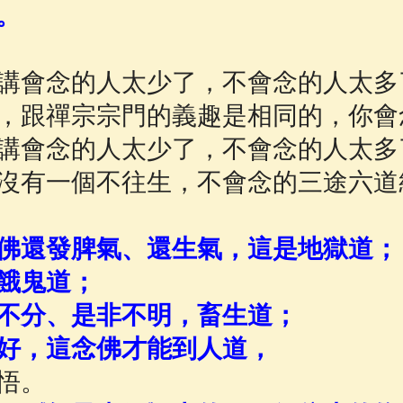
。
佛說療痔(腫瘤)病經
(27)
助念機 App
(3)
講會念的人太少了，不會念的人太多
，跟禪宗宗門的義趣是相同的，你會
講會念的人太少了，不會念的人太多
沒有一個不往生，不會念的三途六道
佛還發脾氣、還生氣，這是地獄道；
餓鬼道；
不分、是非不明，畜生道；
好，這念佛才能到人道，
悟。