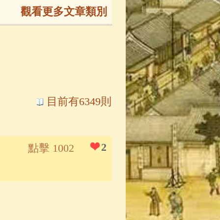
觀看更多文章類別
165)
生
(143)
大弟子傳
(127)
目前有6349則
81)
大悲咒
(72)
2
點擊 1002
錄
(61)
士
(47)