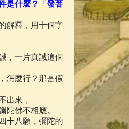
件是什麼？「發菩
的解釋，用十個字
誠，一片真誠這個
，怎麼行？那是假
不出來，
彌陀佛不相應。
四十八願，彌陀的