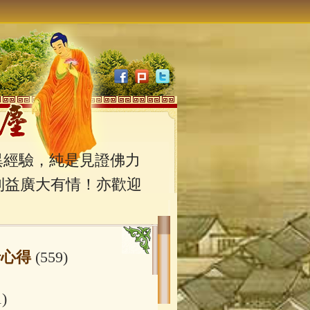
經驗，純是見證佛力
利益廣大有情！亦歡迎
行心得
(559)
1)