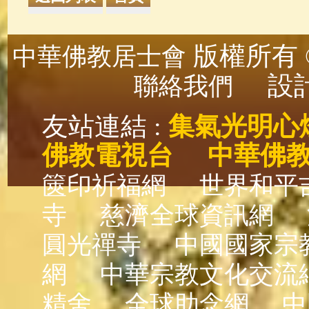
版權所有 ©
中華佛教居士會
設計
聯絡我們
友站連結 :
集氣光明心
佛教電視台
中華佛
篋印祈福網
世界和平
寺
慈濟全球資訊網
圓光禪寺
中國國家宗
網
中華宗教文化交流
精舍
全球助念網
中