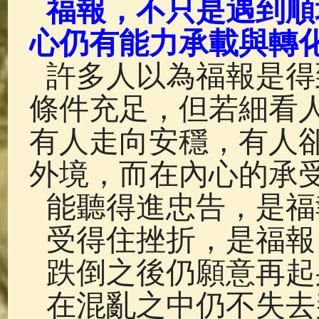
福報，不只是遇到順
佛典故事
(37)
佛說療痔(腫瘤)
心仍有能力承載與轉
許多人以為福報是得
條件充足，但若細看
有人走向安穩，有人
外境，而在內心的承
能聽得進忠告，是福
受得住挫折，是福報
跌倒之後仍願意再起
在混亂之中仍不失去