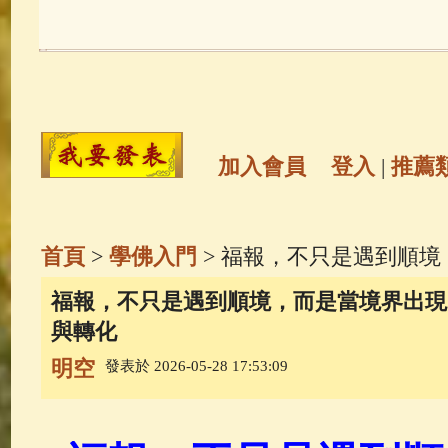
玉曆寶鈔
(236)
地藏經
(225)
觀世音菩薩
(147)
聖救度佛母(綠
高僧故事
(141)
放生護生
(133)
加入會員
登入
|
推薦
金山活佛
(109)
普陀山南海觀世
首頁
>
學佛入門
> 福報，不只是遇到順
一切如來心秘密全身舍利寶篋印
福報，不只是遇到順境，而是當境界出現
與轉化
釋迦牟尼佛傳
(69)
生活禪
(68)
明空
發表於 2026-05-28 17:53:09
善財童子五十三參
(57)
觀世音