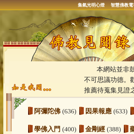
集氣光明心燈
智慧佛教電
本網站並非鼓吹
不可思議功德。
推薦待蒐集見證
阿彌陀佛
(636)
因果報應
(633)
學佛入門
(400)
金剛經
(388)