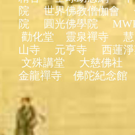
院
世界佛教僧伽會
院
圓光佛學院
MW
勸化堂
靈泉禪寺
慧
山寺
元亨寺
西蓮淨
文殊講堂
大慈佛社
金龍禪寺
佛陀紀念館