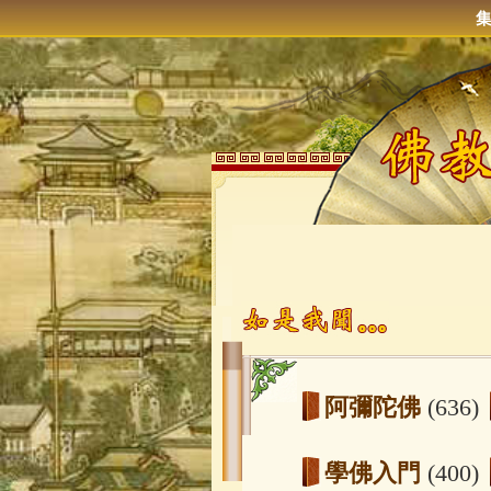
阿彌陀佛
(636)
學佛入門
(400)