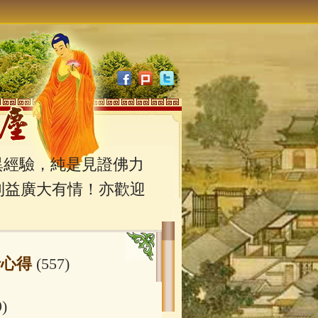
經驗，純是見證佛力
利益廣大有情！亦歡迎
行心得
(557)
9)