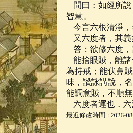
問曰：如經所說
佛典故事
(37)
智慧。
今言六根清淨，
又六度者，其義
答：欲修六度，
能捨眼賊，離諸
為持戒；能伏鼻賊
味，讚詠講說，名
能調意賊，不順無
六度者運也，六
最近修改時間 : 2026-08-0