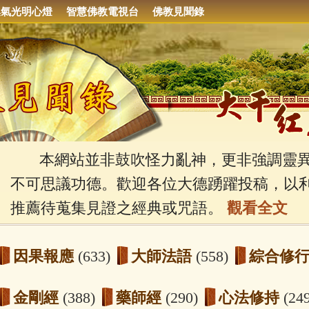
集氣光明心燈
智慧佛教電視台
佛教見聞錄
本網站並非鼓吹怪力亂神，更非強調靈異
不可思議功德。歡迎各位大德踴躍投稿，以
推薦待蒐集見證之經典或咒語。
觀看全文
因果報應
(633)
大師法語
(558)
綜合修
金剛經
(388)
藥師經
(290)
心法修持
(24