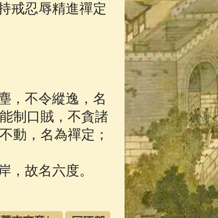
持戒忍辱精進禪定
塵，不令縱逸，名
能制口賊，不貪諸
不動，名為禪定；
岸，故名六度。