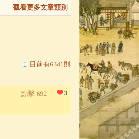
觀看更多文章類別
165)
生
(143)
大弟子傳
(127)
目前有6341則
81)
大悲咒
(72)
3
點擊 692
錄
(61)
士
(47)