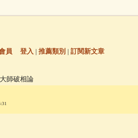
地藏經
(225)
臨終助念
(190)
文殊菩薩
(
7)
聖救度佛母(綠度母)
(144)
動物念佛往
放生護生
(133)
戒除邪淫
(129)
佛陀十
會員
登入
|
推薦類別
|
訂閱新文章
普陀山南海觀世音菩薩
(84)
摩大師破相論
密全身舍利寶篋印陀羅尼經
(81)
六字大明咒
(
:31
69)
生活禪
(68)
大梵天王（四面佛）感應
三參
(57)
觀世音菩薩普門品
(54)
蓮花生大