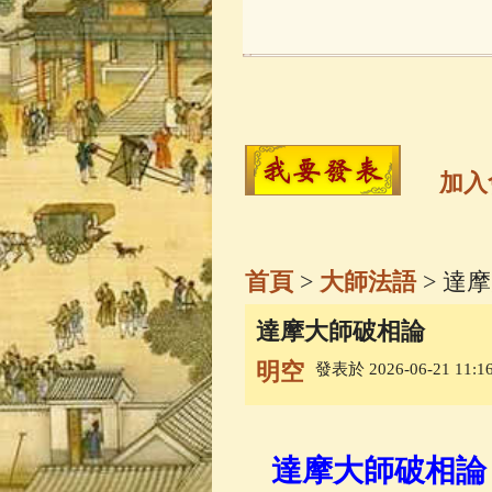
玉曆寶鈔
(236)
觀世音菩薩
(14
高僧故事
(141)
加入
金山活佛
(109)
首頁
>
大師法語
> 達
一切如來心秘
達摩大師破相論
明空
發表於 2026-06-21 11:16
釋迦牟尼佛傳
(
善財童子五十
達摩大師破相論