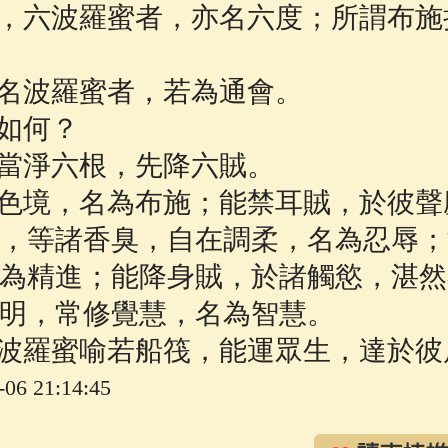
，六波羅蜜者，亦名六度；所謂布施
佛說療痔(腫瘤)病經
(27)
助念機 App
(3)
名波羅蜜者，若為通會。
如何？
當淨六根，先降六賊。
色境，名為布施；能禁耳賊，於彼聲
，等諸香臭，自在調柔，名為忍辱；
為精進；能降身賊，於諸觸慾，湛然
明，常修覺慧，名為智慧。
波羅蜜喻若船筏，能運眾生，達於彼
6 21:14:45