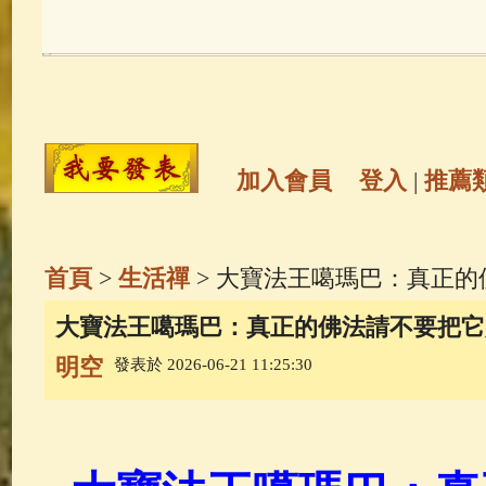
玉曆寶鈔
(236)
地藏經
(225)
觀世音菩薩
(146)
聖救度佛母(綠
高僧故事
(142)
放生護生
(133)
加入會員
登入
|
推薦
金山活佛
(109)
普陀山南海觀世
首頁
>
生活禪
> 大寶法王噶瑪巴：真正
一切如來心秘密全身舍利寶篋印
大寶法王噶瑪巴：真正的佛法請不要把它
明空
發表於 2026-06-21 11:25:30
生活禪
(70)
釋迦牟尼佛傳
(69)
善財童子五十三參
(57)
觀世音