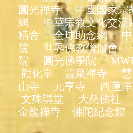
圓光禪寺
中國國家宗
網
中華宗教文化交流
精舍
全球助念網
中
院
世界佛教僧伽會
院
圓光佛學院
MW
勸化堂
靈泉禪寺
慧
山寺
元亨寺
西蓮淨
文殊講堂
大慈佛社
金龍禪寺
佛陀紀念館