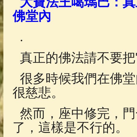
大寶法王噶瑪巴：真
佛典故事
(38)
佛說療痔(腫瘤)
佛堂內
.
真正的佛法請不要把
很多時候我們在佛堂
很慈悲。
然而，座中修完，門
了，這樣是不行的。