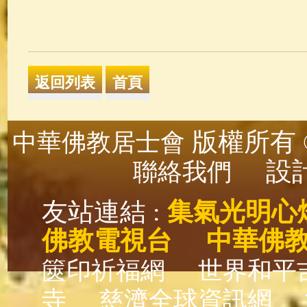
版權所有 ©
中華佛教居士會
設計
聯絡我們
友站連結 :
集氣光明心
佛教電視台
中華佛
篋印祈福網
世界和平
寺
慈濟全球資訊網