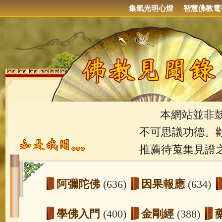
集氣光明心燈
智慧佛教電
本網站並非鼓吹
不可思議功德。
推薦待蒐集見證
阿彌陀佛
(636)
因果報應
(634)
學佛入門
(400)
金剛經
(388)