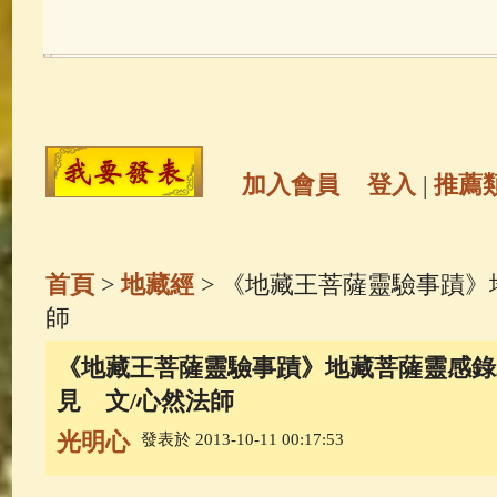
玉曆寶鈔
(236)
地藏經
(225)
觀世音菩薩
(146)
聖救度佛母(綠
高僧故事
(142)
放生護生
(133)
加入會員
登入
|
推薦
金山活佛
(109)
普陀山南海觀世
首頁
>
地藏經
> 《地藏王菩薩靈驗事蹟》
一切如來心秘密全身舍利寶篋印
師
《地藏王菩薩靈驗事蹟》地藏菩薩靈感錄二
生活禪
(70)
釋迦牟尼佛傳
(69)
見 文/心然法師
光明心
發表於 2013-10-11 00:17:53
善財童子五十三參
(57)
觀世音