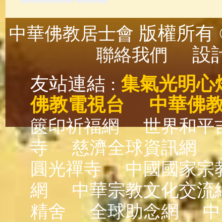
版權所有 ©
中華佛教居士會
設計
聯絡我們
友站連結 :
集氣光明心
佛教電視台
中華佛
篋印祈福網
世界和平
寺
慈濟全球資訊網
圓光禪寺
中國國家宗
網
中華宗教文化交流
精舍
全球助念網
中