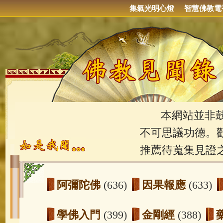
集氣光明心燈
智慧佛教電
本網站並非鼓吹
不可思議功德。
推薦待蒐集見證
阿彌陀佛
(636)
因果報應
(633)
學佛入門
(399)
金剛經
(388)