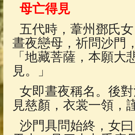
母亡得見
五代時，葦州鄧氏女
晝夜戀母，祈問沙門
「地藏菩薩，本願大
見。」
女即晝夜稱名。後對
見慈顏，衣裳一領，
沙門具問始終，女曰