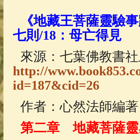
佛典故事
(37)
佛說療痔(腫瘤)
《地藏王菩薩靈驗事
七則/18：母亡得見
來源：七葉佛教書社
http://www.book853.c
id=187&cid=26
作者：心然法師編著
第二章 地藏菩薩靈