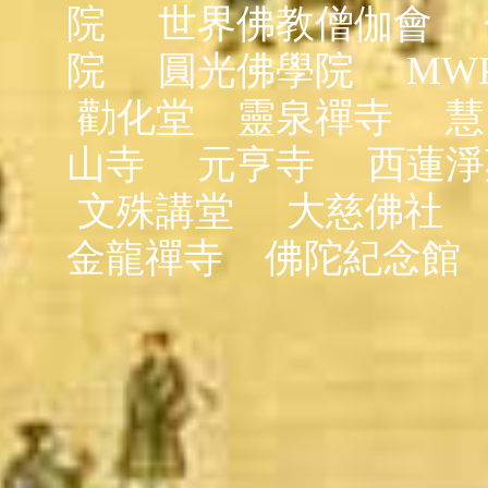
院
世界佛教僧伽會
院
圓光佛學院
MW
勸化堂
靈泉禪寺
慧
山寺
元亨寺
西蓮淨
文殊講堂
大慈佛社
金龍禪寺
佛陀紀念館