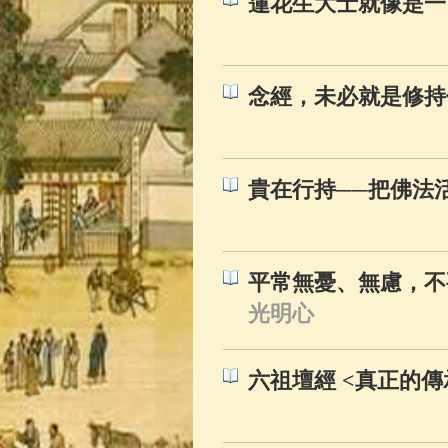
蓮花生大士就像是一
念經，未必就是修持
貴在行持──把佛法
平常無憂、無慮，不
光明心
六祖壇經 <真正的