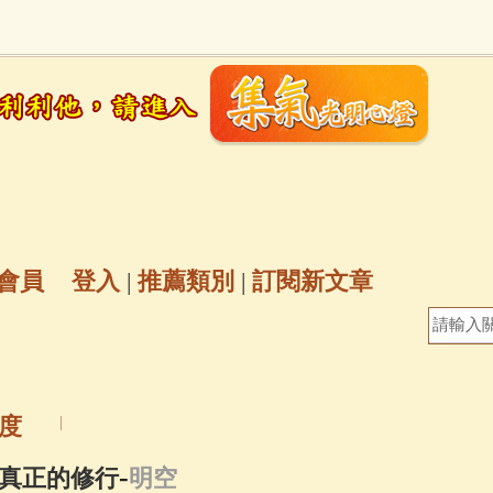
地藏經
(225)
臨終助念
(190)
文殊菩薩
(
7)
聖救度佛母(綠度母)
(144)
動物念佛往
放生護生
(133)
戒除邪淫
(129)
佛陀十
普陀山南海觀世音菩薩
(84)
會員
登入
|
推薦類別
|
訂閱新文章
密全身舍利寶篋印陀羅尼經
(81)
六字大明咒
(
69)
生活禪
(68)
大梵天王（四面佛）感應
度
三參
(57)
觀世音菩薩普門品
(54)
蓮花生大
-
真正的修行
明空