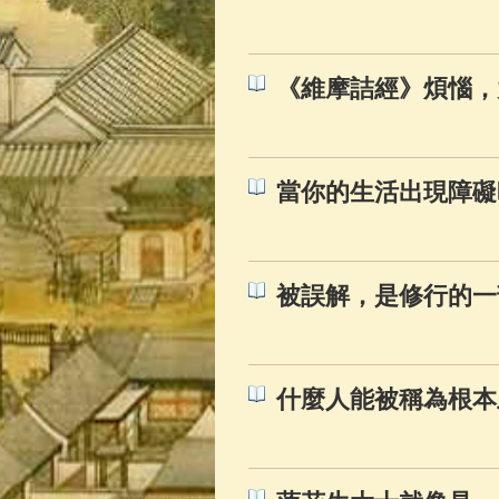
佛典故事
(37)
《維摩詰經》煩惱，
當你的生活出現障礙
被誤解，是修行的一
什麼人能被稱為根本