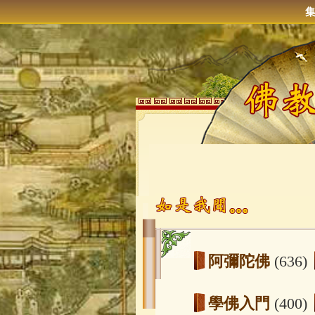
阿彌陀佛
(636)
學佛入門
(400)