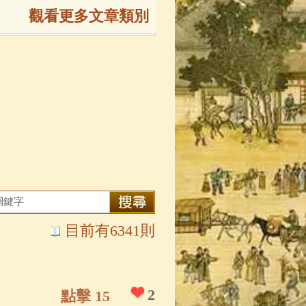
觀看更多文章類別
165)
生
(143)
大弟子傳
(127)
81)
大悲咒
(72)
目前有6341則
錄
(61)
士
(47)
2
點擊 15