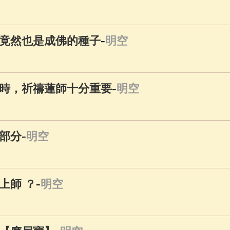
佛說療痔(腫瘤)病經
(27)
助念機 App
(3)
-
竟然也是成佛的種子
明空
-
時，祈禱蓮師十分重要
明空
-
部分
明空
-
上師 ？
明空