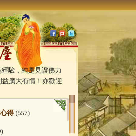
經驗，純是見證佛力
利益廣大有情！亦歡迎
行心得
(557)
9)