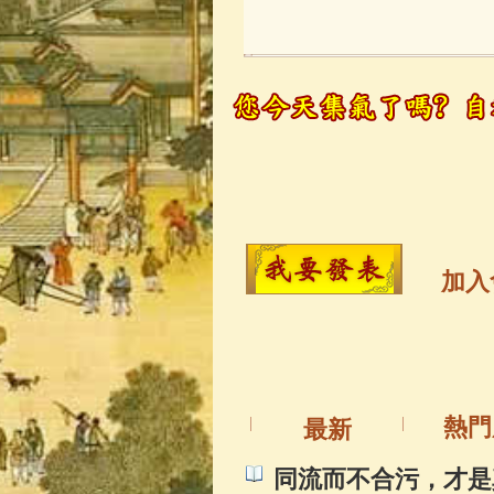
玉曆寶鈔
(236)
觀世音菩薩
(14
高僧故事
(141)
金山活佛
(109)
加入
一切如來心秘
釋迦牟尼佛傳
(
熱門
最新
善財童子五十
同流而不合污，才是