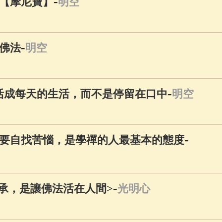
-
【摩尼寶】
明空
-
佛法
明空
-
活成每天的生活，而不是停留在口中
明空
-
要自找苦惱，是學禪的人最基本的態度
-
傳承，是讓佛法活在人間>
光明心