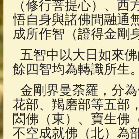
（修行菩提心）、西
悟自身與諸佛間融通
成所作智（證得金剛
五智中以大日如來佛
餘四智均為轉識所生
金剛界曼荼羅，分為
花部、羯磨部等五部
閦佛（東）、寶生佛
不空成就佛（北）為