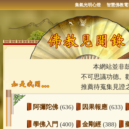
集氣光明心燈
智慧佛教電
本網站並非鼓吹
不可思議功德。
推薦待蒐集見證
阿彌陀佛
(636)
因果報應
(633)
學佛入門
(400)
金剛經
(388)