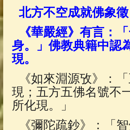
北方不空成就佛象徵
《華嚴經》有言：「
身。」佛教典籍中認
現。
《如來淵源攷》：「
現；五方五佛名號不
所化現。」
《彌陀疏鈔》：「智