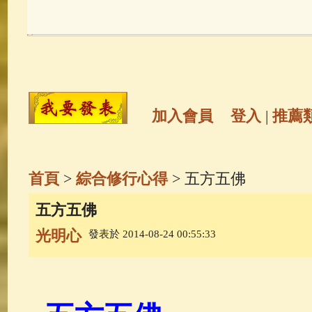
玉曆寶鈔
(236)
地藏經
(225)
觀世音菩薩
(147)
聖救度佛母(綠
高僧故事
(141)
放生護生
(133)
加入會員
登入
|
推薦
金山活佛
(109)
普陀山南海觀世
首頁
>
綜合修行心得
> 五方五佛
一切如來心秘密全身舍利寶篋印
五方五佛
光明心
發表於 2014-08-24 00:55:33
釋迦牟尼佛傳
(69)
生活禪
(68)
善財童子五十三參
(57)
觀世音