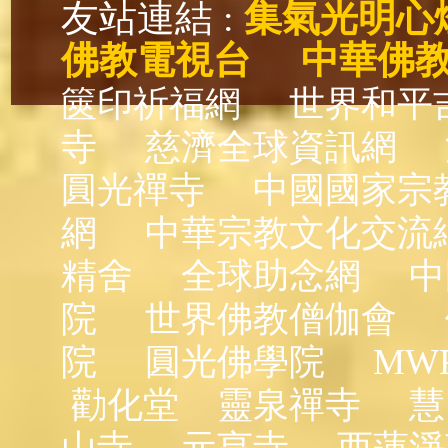
友站連結 :
集氣光明心
佛教電視台
中華佛
篋印祈福網
世界和平
寺
慈濟全球資訊網
圓光禪寺
中國國家宗
網
中華宗教文化交流
精舍
全球助念網
中
院
世界佛教僧伽會
院
圓光佛學院
MW
勸化堂
靈泉禪寺
慧
山寺
元亨寺
西蓮淨