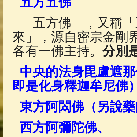
五方五佛
佛典故事
(37)
佛說療痔(腫瘤)
「五方佛」，又稱「
來」，源自密宗金剛
各有一佛主持。
分別
中央的法身毘盧遮那
即是化身釋迦牟尼佛
東方阿閦佛（另說藥
西方阿彌陀佛、