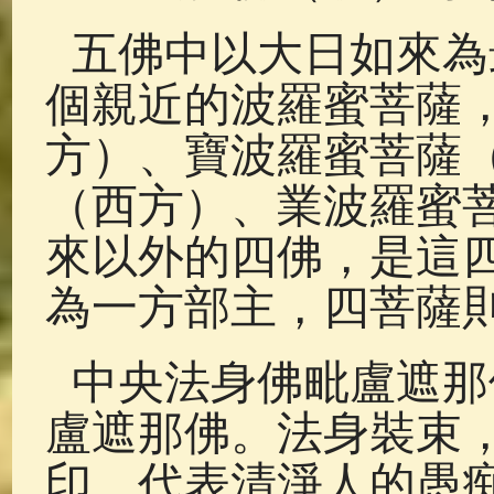
五佛中以大日如來為
個親近的波羅蜜菩薩
方）、寶波羅蜜菩薩
（西方）、業波羅蜜
來以外的四佛，是這
為一方部主，四菩薩
中央法身佛毗盧遮那
盧遮那佛。法身裝束
印。代表清淨人的愚