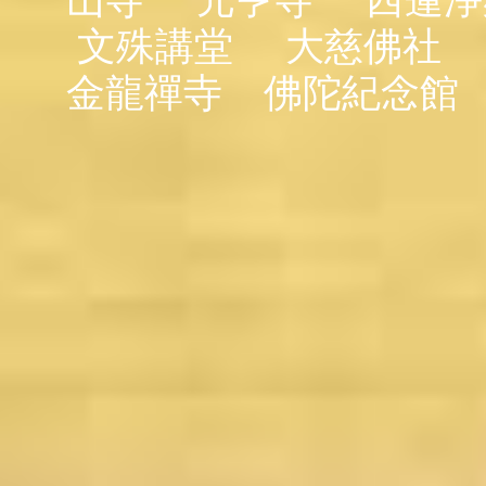
文殊講堂
大慈佛社
金龍禪寺
佛陀紀念館