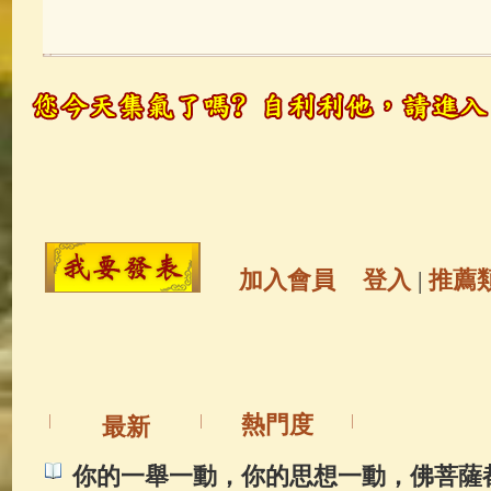
玉曆寶鈔
(236)
地藏經
(225)
觀世音菩薩
(146)
聖救度佛母(綠
高僧故事
(142)
放生護生
(133)
金山活佛
(109)
普陀山南海觀世
加入會員
登入
|
推薦
一切如來心秘密全身舍利寶篋印
生活禪
(70)
釋迦牟尼佛傳
(69)
熱門度
最新
善財童子五十三參
(57)
觀世音
你的一舉一動，你的思想一動，佛菩薩