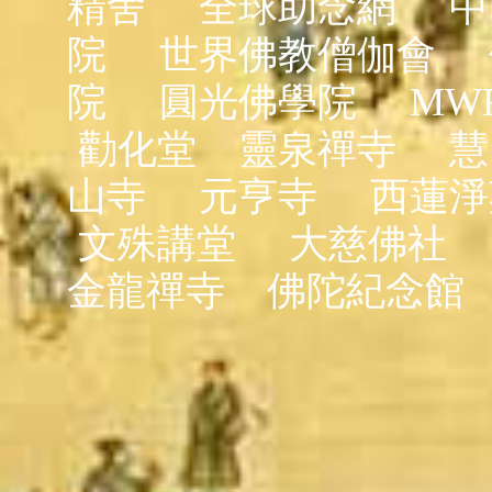
精舍
全球助念網
中
院
世界佛教僧伽會
院
圓光佛學院
MW
勸化堂
靈泉禪寺
慧
山寺
元亨寺
西蓮淨
文殊講堂
大慈佛社
金龍禪寺
佛陀紀念館