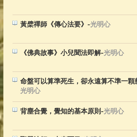
佛典故事
(38)
佛說療痔(腫瘤)
-
黃檗禪師《傳心法要》
光明心
-
《佛典故事》小兒聞法即解
光明心
命盤可以算準死生，卻永遠算不準一顆
光明心
-
背塵合覺，覺知的基本原則
光明心