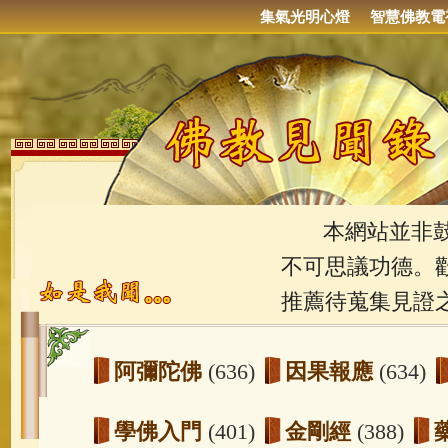
集氣光明心燈
智慧佛教電
本網站並非鼓吹
不可思議功德。
推薦待蒐集見證
阿彌陀佛
(636)
因果報應
(634)
學佛入門
(401)
金剛經
(388)