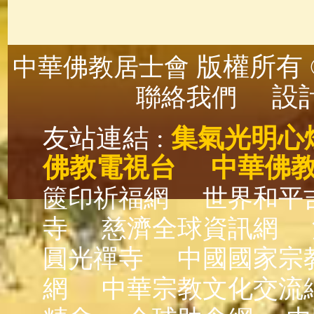
版權所有 ©
中華佛教居士會
設計
聯絡我們
友站連結 :
集氣光明心
佛教電視台
中華佛
篋印祈福網
世界和平
寺
慈濟全球資訊網
圓光禪寺
中國國家宗
網
中華宗教文化交流