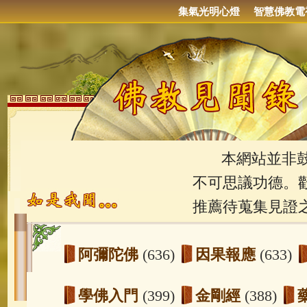
集氣光明心燈
智慧佛教電
本網站並非鼓吹
不可思議功德。
推薦待蒐集見證
阿彌陀佛
(636)
因果報應
(633)
學佛入門
(399)
金剛經
(388)