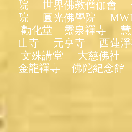
院
世界佛教僧伽會
院
圓光佛學院
MW
勸化堂
靈泉禪寺
慧
山寺
元亨寺
西蓮淨
文殊講堂
大慈佛社
金龍禪寺
佛陀紀念館