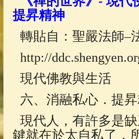
《禪的世界》- 現代
佛典故事
(37)
佛說療痔(腫瘤)
提昇精神
轉貼自：聖嚴法師–
http://ddc.shengyen.o
現代佛教與生活
六、消融私心．提昇
現代人，有許多是缺
鍵就在於太自私了，