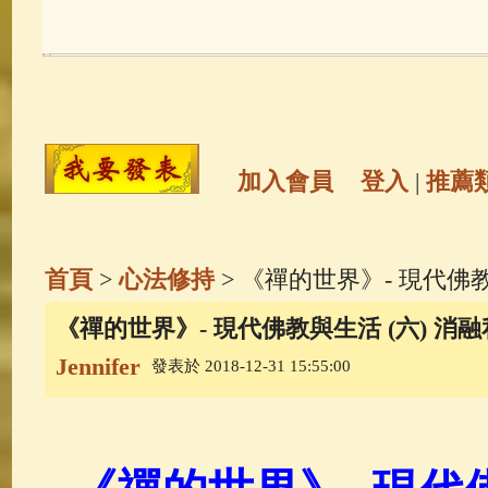
玉曆寶鈔
(236)
地藏經
(225)
觀世音菩薩
(146)
聖救度佛母(綠
高僧故事
(142)
放生護生
(133)
加入會員
登入
|
推薦
金山活佛
(109)
普陀山南海觀世
首頁
>
心法修持
> 《禪的世界》- 現代佛
一切如來心秘密全身舍利寶篋印
《禪的世界》- 現代佛教與生活 (六) 消
Jennifer
發表於 2018-12-31 15:55:00
生活禪
(70)
釋迦牟尼佛傳
(69)
善財童子五十三參
(57)
觀世音