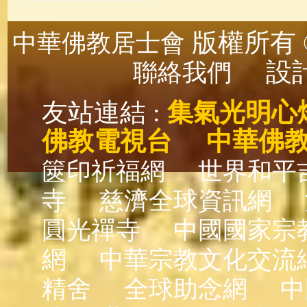
版權所有 ©
中華佛教居士會
設計
聯絡我們
友站連結 :
集氣光明心
佛教電視台
中華佛
篋印祈福網
世界和平
寺
慈濟全球資訊網
圓光禪寺
中國國家宗
網
中華宗教文化交流
精舍
全球助念網
中