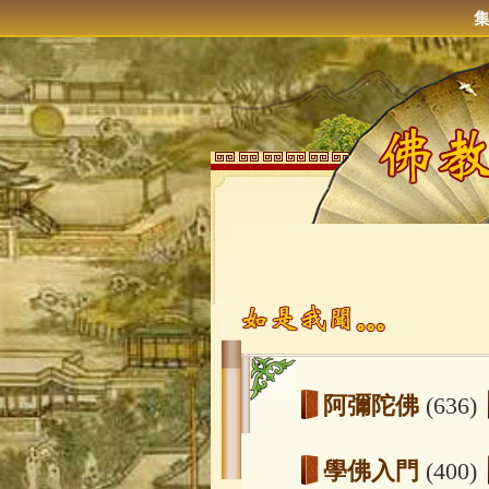
阿彌陀佛
(636)
學佛入門
(400)