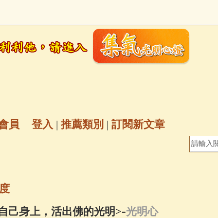
地藏經
(225)
臨終助念
(190)
文殊菩薩
(
7)
聖救度佛母(綠度母)
(144)
動物念佛往
放生護生
(133)
戒除邪淫
(129)
佛陀十
普陀山南海觀世音菩薩
(84)
會員
登入
|
推薦類別
|
訂閱新文章
密全身舍利寶篋印陀羅尼經
(81)
六字大明咒
(
69)
生活禪
(69)
大梵天王（四面佛）感應
度
三參
(57)
觀世音菩薩普門品
(54)
蓮花生大
-
的自己身上，活出佛的光明>
光明心