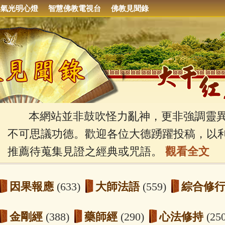
集氣光明心燈
智慧佛教電視台
佛教見聞錄
本網站並非鼓吹怪力亂神，更非強調靈異
不可思議功德。歡迎各位大德踴躍投稿，以
推薦待蒐集見證之經典或咒語。
觀看全文
因果報應
(633)
大師法語
(559)
綜合修
金剛經
(388)
藥師經
(290)
心法修持
(25