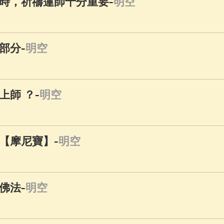
-
時，祈禱蓮師十分重要
明空
-
部分
明空
-
上師 ？
明空
-
【摩尼寶】
明空
-
佛法
明空