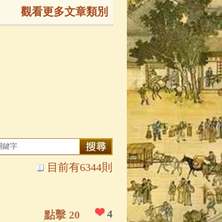
觀看更多文章類別
165)
生
(143)
大弟子傳
(127)
81)
大悲咒
(72)
目前有6344則
錄
(61)
士
(47)
4
點擊 20