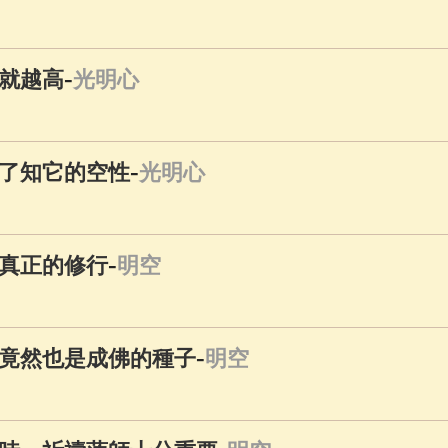
佛說療痔(腫瘤)病經
(27)
助念機 App
(3)
-
就越高
光明心
-
了知它的空性
光明心
-
真正的修行
明空
-
竟然也是成佛的種子
明空