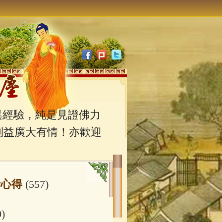
經驗，純是見證佛力
利益廣大有情！亦歡迎
行心得
(557)
0)