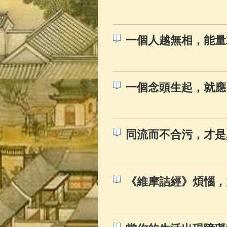
佛典故事
(37)
一個人越無相，能量
一個念頭生起，就應
同流而不合污，才是
《維摩詰經》煩惱，