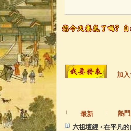
玉曆寶鈔
(236)
觀世音菩薩
(14
高僧故事
(141)
金山活佛
(109)
加入
一切如來心秘
釋迦牟尼佛傳
(
熱門
最新
善財童子五十
六祖壇經 <在平凡