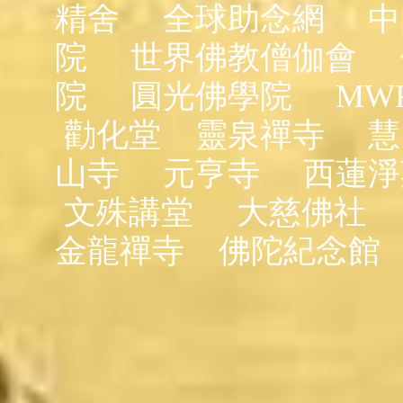
精舍
全球助念網
中
院
世界佛教僧伽會
院
圓光佛學院
MW
勸化堂
靈泉禪寺
慧
山寺
元亨寺
西蓮淨
文殊講堂
大慈佛社
金龍禪寺
佛陀紀念館