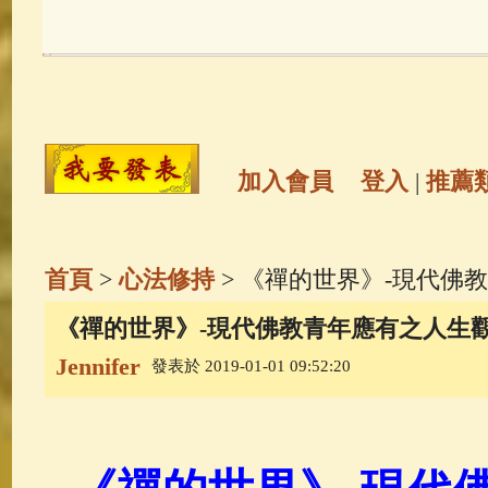
玉曆寶鈔
(236)
地藏經
(225)
觀世音菩薩
(146)
聖救度佛母(綠
高僧故事
(142)
放生護生
(133)
加入會員
登入
|
推薦
金山活佛
(109)
普陀山南海觀世
首頁
>
心法修持
> 《禪的世界》-現代佛教
一切如來心秘密全身舍利寶篋印
《禪的世界》-現代佛教青年應有之人生觀 
Jennifer
發表於 2019-01-01 09:52:20
生活禪
(70)
釋迦牟尼佛傳
(69)
善財童子五十三參
(57)
觀世音