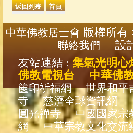
版權所有 ©
中華佛教居士會
設計
聯絡我們
友站連結 :
集氣光明心
佛教電視台
中華佛
篋印祈福網
世界和平
寺
慈濟全球資訊網
圓光禪寺
中國國家宗
網
中華宗教文化交流