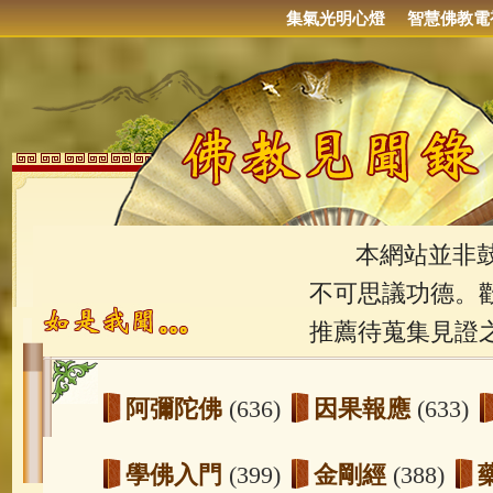
集氣光明心燈
智慧佛教電
本網站並非鼓吹
不可思議功德。
推薦待蒐集見證
阿彌陀佛
(636)
因果報應
(633)
學佛入門
(399)
金剛經
(388)