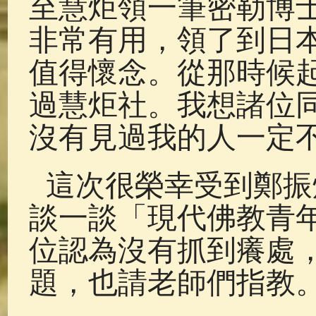
至慧炬領一筆密勒博
非常有用，領了到日
值得懷念。從那時候
過慧炬社。我想諸位
沒有見過我的人一定
這次很榮幸受到鄭振
談一談「現代佛教青
位認為沒有抓到癢處
題，也請老師們指教