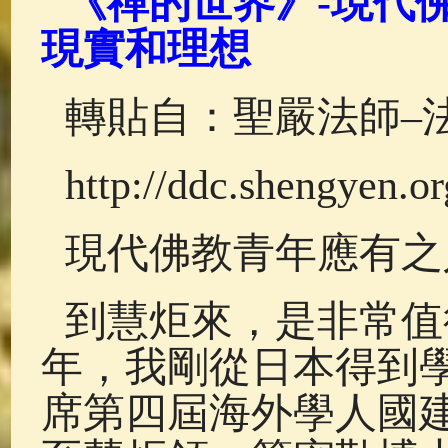
《禪的世界》-現代佛
佛典故事
(37)
佛說療痔(腫瘤)
現實和理想
轉貼自：聖嚴法師–
http://ddc.shengyen.o
現代佛教青年應有之
到慧炬來，是非常值
年，我剛從日本得到
席第四屆海外學人國