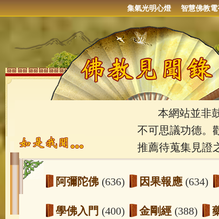
集氣光明心燈
智慧佛教電
本網站並非鼓吹
不可思議功德。
推薦待蒐集見證
阿彌陀佛
(636)
因果報應
(634)
學佛入門
(400)
金剛經
(388)