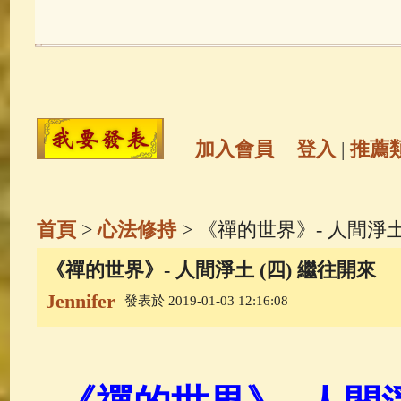
玉曆寶鈔
(236)
地藏經
(225)
觀世音菩薩
(146)
聖救度佛母(綠
高僧故事
(142)
放生護生
(133)
加入會員
登入
|
推薦
金山活佛
(109)
普陀山南海觀世
首頁
>
心法修持
> 《禪的世界》- 人間淨土
一切如來心秘密全身舍利寶篋印
《禪的世界》- 人間淨土 (四) 繼往開來
Jennifer
發表於 2019-01-03 12:16:08
生活禪
(70)
釋迦牟尼佛傳
(69)
善財童子五十三參
(57)
觀世音