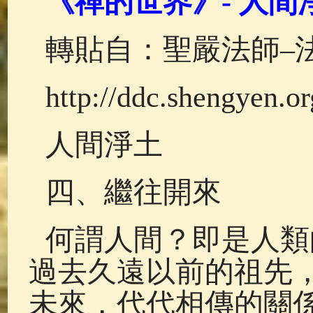
《禪的世界》- 人間淨
佛典故事
(38)
佛說療痔(腫瘤)
轉貼自：聖嚴法師–
http://ddc.shengyen.o
人間淨土
四、繼往開來
何謂人間？即是人類
過去久遠以前的祖先
未來，代代相傳的關