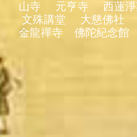
山寺
元亨寺
西蓮淨
文殊講堂
大慈佛社
金龍禪寺
佛陀紀念館