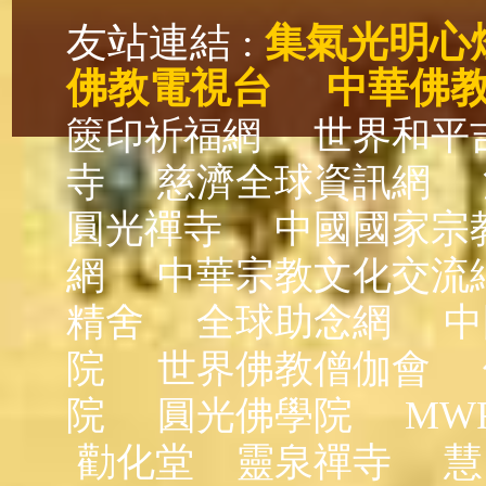
友站連結 :
集氣光明心
佛教電視台
中華佛
篋印祈福網
世界和平
寺
慈濟全球資訊網
圓光禪寺
中國國家宗
網
中華宗教文化交流
精舍
全球助念網
中
院
世界佛教僧伽會
院
圓光佛學院
MW
勸化堂
靈泉禪寺
慧