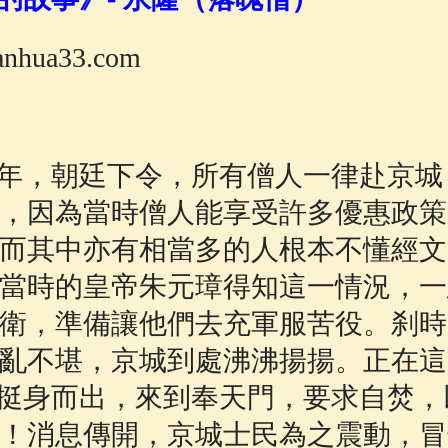
佛說療痔(腫瘤)病經
(27)
助念機 App
(3)
hua33.com
年，朝廷下令，所有僧人一律赴京城
，因為當時僧人能享受許多優惠政策
而其中亦有相當多的人根本不懂經文
當時的皇帝朱元璋得知這一情況，一
衛，準備讓他們去充軍服苦役。刹時
亂不堪，京城到處沸沸揚揚。正在這
人挺身而出，來到奉天門，要求自焚
！消息傳開，京城士民為之震動，冒