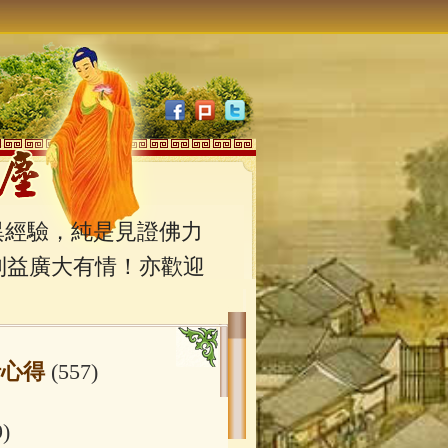
經驗，純是見證佛力
利益廣大有情！亦歡迎
行心得
(557)
9)