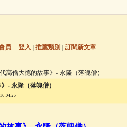
地藏經
(225)
臨終助念
(190)
文殊菩薩
(
7)
聖救度佛母(綠度母)
(144)
動物念佛往
放生護生
(133)
戒除邪淫
(129)
佛陀十
會員
登入
|
推薦類別
|
訂閱新文章
普陀山南海觀世音菩薩
(84)
歷代高僧大德的故事》- 永隆（落魄僧）
密全身舍利寶篋印陀羅尼經
(81)
六字大明咒
(
》- 永隆（落魄僧）
6:04:25
69)
生活禪
(68)
大梵天王（四面佛）感應
三參
(57)
觀世音菩薩普門品
(54)
蓮花生大
的故事》- 永隆（落魄僧）