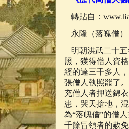
佛典故事
(37)
轉貼自：www.lian
永隆（落魄僧）
明朝洪武二十五
照，獲得僧人資格
經的達三千多人，
張僧人執照罷了。
充僧人者押送錦衣
患，哭天搶地，混
為“落魄僧”的僧
千餘冒領者的赦免