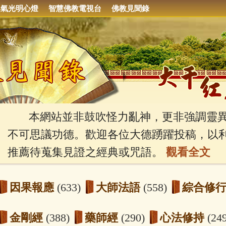
集氣光明心燈
智慧佛教電視台
佛教見聞錄
本網站並非鼓吹怪力亂神，更非強調靈異
不可思議功德。歡迎各位大德踴躍投稿，以
推薦待蒐集見證之經典或咒語。
觀看全文
因果報應
(633)
大師法語
(558)
綜合修
金剛經
(388)
藥師經
(290)
心法修持
(24