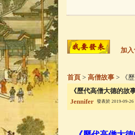
玉曆寶鈔
(236)
觀世音菩薩
(14
高僧故事
(141)
加入
金山活佛
(109)
首頁
>
高僧故事
> 《
一切如來心秘
《歷代高僧大德的故事
Jennifer
發表於 2019-09-26 1
釋迦牟尼佛傳
(
善財童子五十
《歷代高僧大德