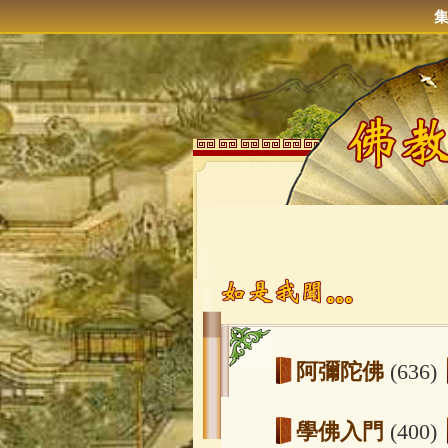
阿彌陀佛
(636)
學佛入門
(400)