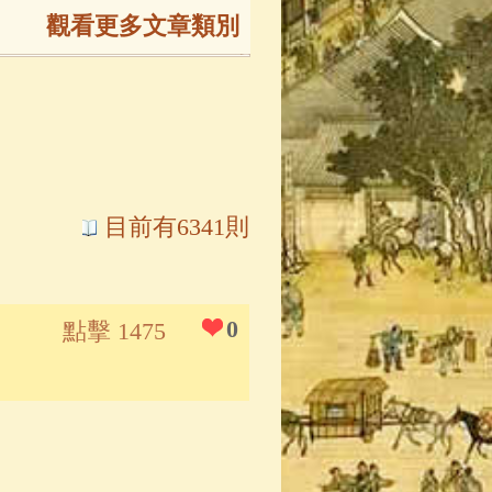
觀看更多文章類別
165)
生
(143)
大弟子傳
(127)
目前有6341則
81)
大悲咒
(72)
0
點擊 1475
錄
(61)
士
(47)