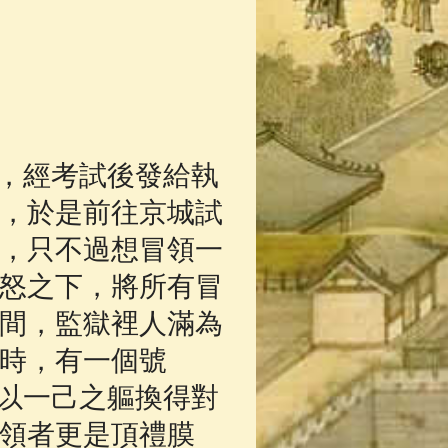
，經考試後發給執
，於是前往京城試
，只不過想冒領一
怒之下，將所有冒
間，監獄裡人滿為
時，有一個號
，以一己之軀換得對
領者更是頂禮膜