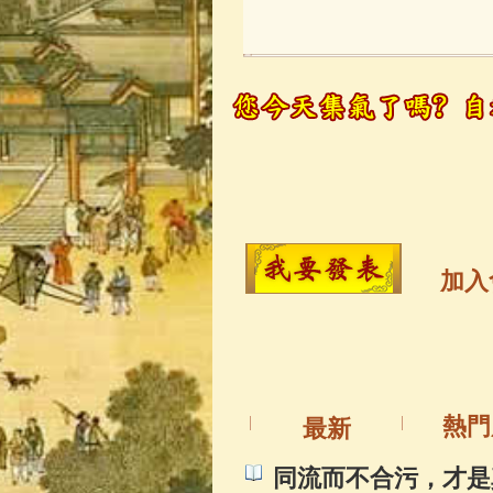
玉曆寶鈔
(236)
觀世音菩薩
(14
高僧故事
(141)
金山活佛
(109)
加入
一切如來心秘
釋迦牟尼佛傳
(
熱門
最新
善財童子五十
同流而不合污，才是