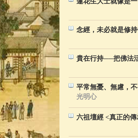
蓮花生大士就像是一
念經，未必就是修持
貴在行持──把佛法
平常無憂、無慮，不
光明心
六祖壇經 <真正的