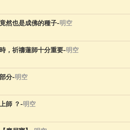
佛說療痔(腫瘤)病經
(27)
助念機 App
(3)
-
竟然也是成佛的種子
明空
-
時，祈禱蓮師十分重要
明空
-
部分
明空
-
上師 ？
明空