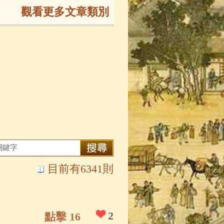
觀看更多文章類別
165)
生
(143)
大弟子傳
(127)
81)
大悲咒
(72)
目前有6341則
錄
(61)
士
(47)
2
點擊 16