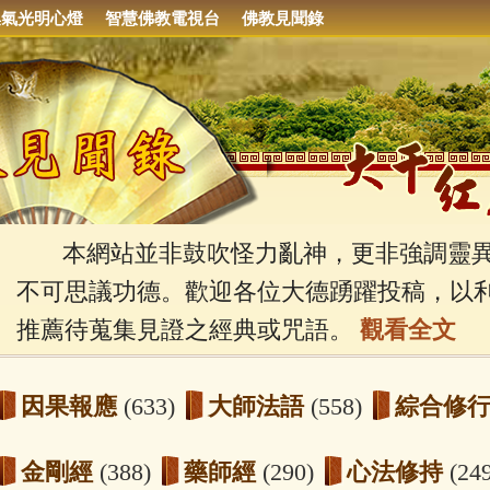
集氣光明心燈
智慧佛教電視台
佛教見聞錄
本網站並非鼓吹怪力亂神，更非強調靈異
不可思議功德。歡迎各位大德踴躍投稿，以
推薦待蒐集見證之經典或咒語。
觀看全文
因果報應
(633)
大師法語
(558)
綜合修
金剛經
(388)
藥師經
(290)
心法修持
(24