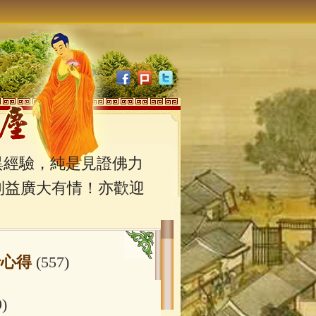
經驗，純是見證佛力
利益廣大有情！亦歡迎
行心得
(557)
9)