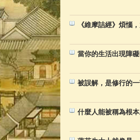
佛典故事
(37)
《維摩詰經》煩惱，
當你的生活出現障礙
被誤解，是修行的一
什麼人能被稱為根本