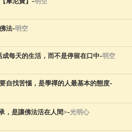
-
【摩尼寶】
明空
-
佛法
明空
-
活成每天的生活，而不是停留在口中
明空
-
要自找苦惱，是學禪的人最基本的態度
-
傳承，是讓佛法活在人間>
光明心