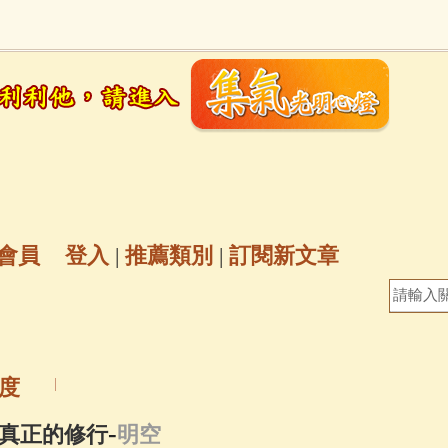
地藏經
(225)
臨終助念
(190)
文殊菩薩
(
7)
聖救度佛母(綠度母)
(144)
動物念佛往
放生護生
(133)
戒除邪淫
(129)
佛陀十
普陀山南海觀世音菩薩
(84)
會員
登入
|
推薦類別
|
訂閱新文章
密全身舍利寶篋印陀羅尼經
(81)
六字大明咒
(
69)
生活禪
(68)
大梵天王（四面佛）感應
度
三參
(57)
觀世音菩薩普門品
(54)
蓮花生大
-
真正的修行
明空