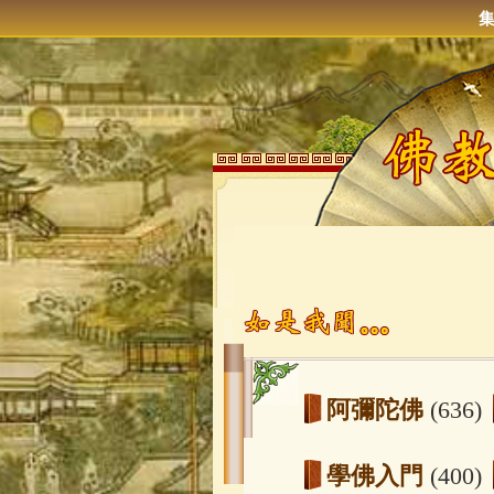
阿彌陀佛
(636)
學佛入門
(400)