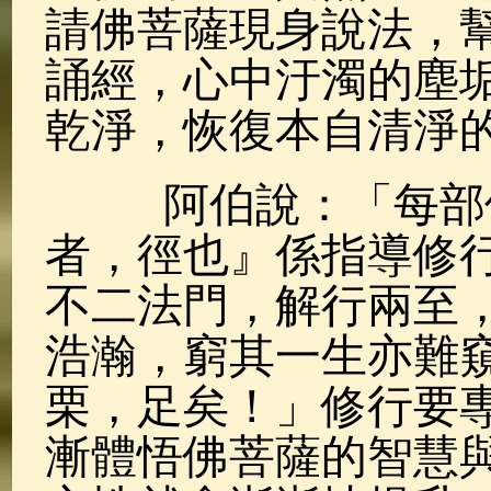
請佛菩薩現身說法，
誦經，心中汙濁的塵
乾淨，恢復本自清淨
阿伯說：「每部佛
者，徑也』係指導修
不二法門，解行兩至
浩瀚，窮其一生亦難
栗，足矣！」修行要
漸體悟佛菩薩的智慧