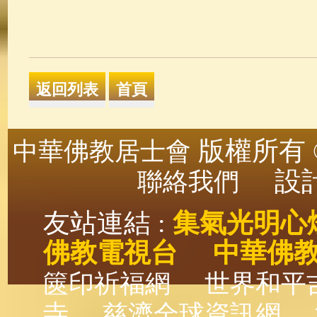
版權所有 ©
中華佛教居士會
設計
聯絡我們
友站連結 :
集氣光明心
佛教電視台
中華佛
篋印祈福網
世界和平
寺
慈濟全球資訊網