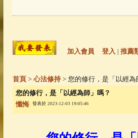
玉曆寶鈔
(236)
地藏經
(225)
觀世音菩薩
(147)
聖救度佛母(綠
高僧故事
(141)
放生護生
(133)
加入會員
登入
|
推薦
金山活佛
(109)
普陀山南海觀世
首頁
>
心法修持
> 您的修行，是「以經為
一切如來心秘密全身舍利寶篋印
您的修行，是「以經為師」嗎？
懺悔
發表於 2023-12-03 19:05:46
釋迦牟尼佛傳
(69)
生活禪
(68)
善財童子五十三參
(57)
觀世音