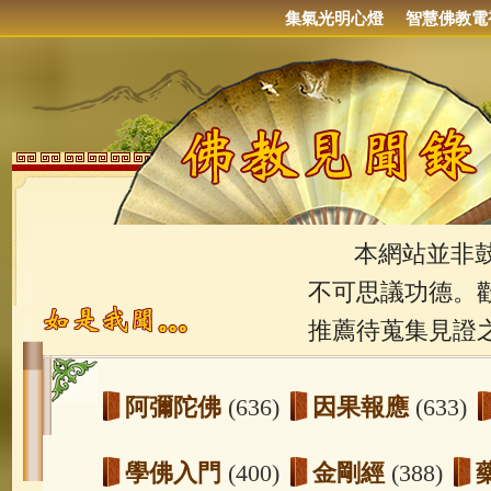
集氣光明心燈
智慧佛教電
本網站並非鼓吹
不可思議功德。
推薦待蒐集見證
阿彌陀佛
(636)
因果報應
(633)
學佛入門
(400)
金剛經
(388)