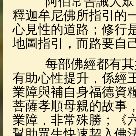
阿伯常告誡大眾：
釋迦牟尼佛所指引的
心見性的道路；修行
地圖指引，而路要自
每部佛經都有其妙
有助心性提升，係經
業障與補自身福德資
菩薩孝順母親的故事
業障，非常殊勝；《
幫助眾生快速契入佛