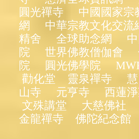
圓光禪寺
中國國家宗
網
中華宗教文化交流
精舍
全球助念網
中
院
世界佛教僧伽會
院
圓光佛學院
MW
勸化堂
靈泉禪寺
慧
山寺
元亨寺
西蓮淨
文殊講堂
大慈佛社
金龍禪寺
佛陀紀念館