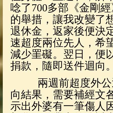
唸了700多部《金剛
的舉措，讓我改變了
退休金，返家後便決
速超度兩位先人，希
減少罣礙。翌日，便
捐款，隨即送件迴向
兩週前超度外公迴
向結果，需要補經文各
示出外婆有一筆傷人因