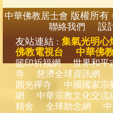
版權所有 ©
中華佛教居士會
設計
聯絡我們
友站連結 :
集氣光明心
佛教電視台
中華佛
篋印祈福網
世界和平
寺
慈濟全球資訊網
圓光禪寺
中國國家宗
網
中華宗教文化交流
精舍
全球助念網
中