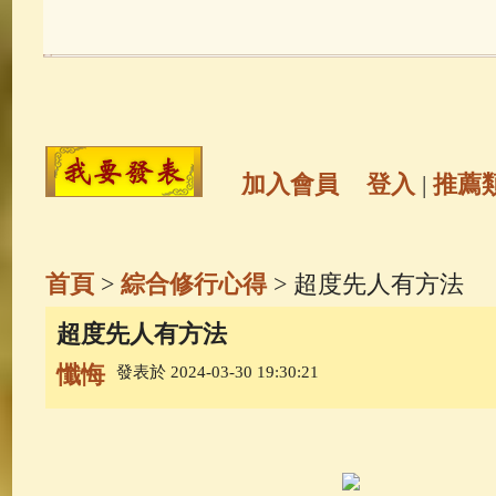
玉曆寶鈔
(236)
地藏經
(225)
觀世音菩薩
(147)
聖救度佛母(綠
高僧故事
(141)
放生護生
(133)
加入會員
登入
|
推薦
金山活佛
(109)
普陀山南海觀世
首頁
>
綜合修行心得
> 超度先人有方法
一切如來心秘密全身舍利寶篋印
超度先人有方法
懺悔
發表於 2024-03-30 19:30:21
釋迦牟尼佛傳
(69)
生活禪
(69)
善財童子五十三參
(57)
觀世音