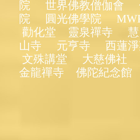
院
世界佛教僧伽會
院
圓光佛學院
MW
勸化堂
靈泉禪寺
慧
山寺
元亨寺
西蓮淨
文殊講堂
大慈佛社
金龍禪寺
佛陀紀念館