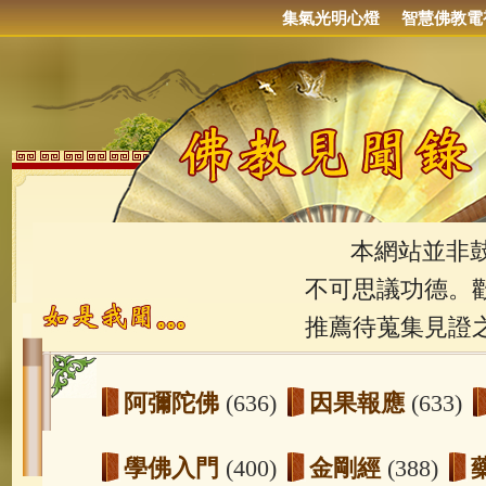
集氣光明心燈
智慧佛教電
本網站並非鼓吹
不可思議功德。
推薦待蒐集見證
阿彌陀佛
(636)
因果報應
(633)
學佛入門
(400)
金剛經
(388)