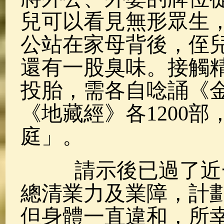
兒可以看見無形眾生
公站在家母背後，侄
還有一股臭味。接觸
投胎，需各自唸誦《
《地藏經》各1200
庭」。
請示後已過了近一
總清業力及業障，計
但身體一直違和，所