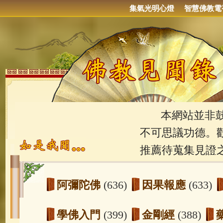
集氣光明心燈
智慧佛教電
本網站並非鼓吹
不可思議功德。
推薦待蒐集見證
阿彌陀佛
(636)
因果報應
(633)
學佛入門
(399)
金剛經
(388)