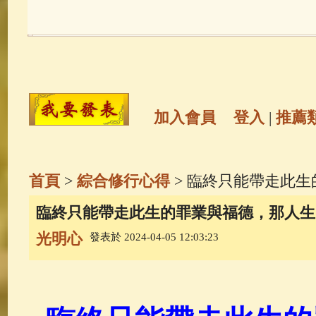
玉曆寶鈔
(236)
地藏經
(225)
觀世音菩薩
(146)
聖救度佛母(綠
高僧故事
(142)
放生護生
(133)
加入會員
登入
|
推薦
金山活佛
(109)
普陀山南海觀世
首頁
>
綜合修行心得
> 臨終只能帶走此
一切如來心秘密全身舍利寶篋印
臨終只能帶走此生的罪業與福德，那人生
光明心
發表於 2024-04-05 12:03:23
生活禪
(70)
釋迦牟尼佛傳
(69)
善財童子五十三參
(57)
觀世音