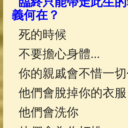
臨終只能帶走此生的
佛典故事
(37)
佛說療痔(腫瘤)
義何在？
死的時候
不要擔心身體...
你的親戚會不惜一切
他們會脫掉你的衣服
他們會洗你