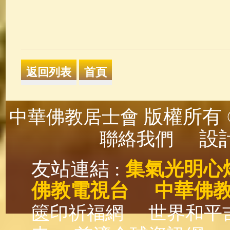
版權所有 ©
中華佛教居士會
設計
聯絡我們
友站連結 :
集氣光明心
佛教電視台
中華佛
篋印祈福網
世界和平