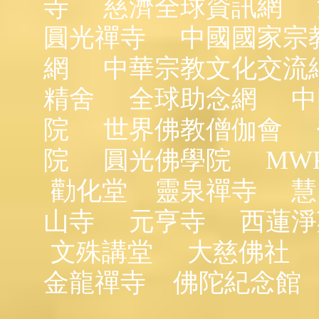
寺
慈濟全球資訊網
圓光禪寺
中國國家宗
網
中華宗教文化交流
精舍
全球助念網
中
院
世界佛教僧伽會
院
圓光佛學院
MW
勸化堂
靈泉禪寺
慧
山寺
元亨寺
西蓮淨
文殊講堂
大慈佛社
金龍禪寺
佛陀紀念館