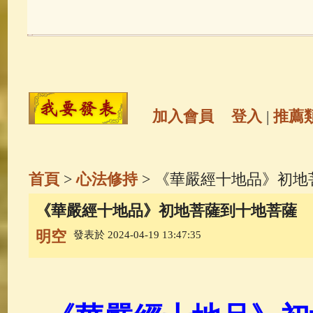
玉曆寶鈔
(236)
地藏經
(225)
觀世音菩薩
(146)
聖救度佛母(綠
高僧故事
(142)
放生護生
(133)
加入會員
登入
|
推薦
金山活佛
(109)
普陀山南海觀世
首頁
>
心法修持
> 《華嚴經十地品》初地
一切如來心秘密全身舍利寶篋印
《華嚴經十地品》初地菩薩到十地菩薩
明空
發表於 2024-04-19 13:47:35
生活禪
(70)
釋迦牟尼佛傳
(69)
善財童子五十三參
(57)
觀世音