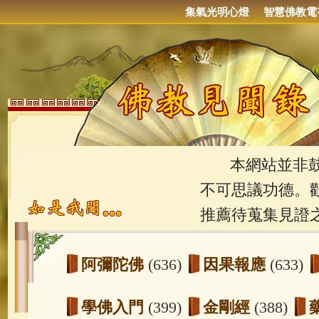
集氣光明心燈
智慧佛教電
本網站並非鼓吹
不可思議功德。
推薦待蒐集見證
阿彌陀佛
(636)
因果報應
(633)
學佛入門
(399)
金剛經
(388)