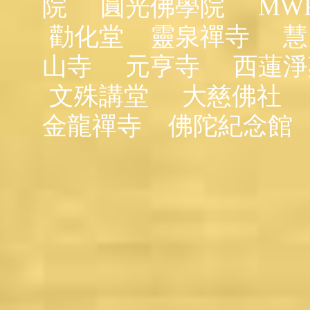
院
圓光佛學院
MW
勸化堂
靈泉禪寺
慧
山寺
元亨寺
西蓮淨
文殊講堂
大慈佛社
金龍禪寺
佛陀紀念館