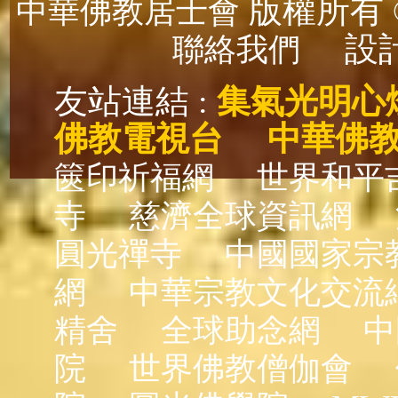
版權所有 ©
中華佛教居士會
設計
聯絡我們
友站連結 :
集氣光明心
佛教電視台
中華佛
篋印祈福網
世界和平
寺
慈濟全球資訊網
圓光禪寺
中國國家宗
網
中華宗教文化交流
精舍
全球助念網
中
院
世界佛教僧伽會