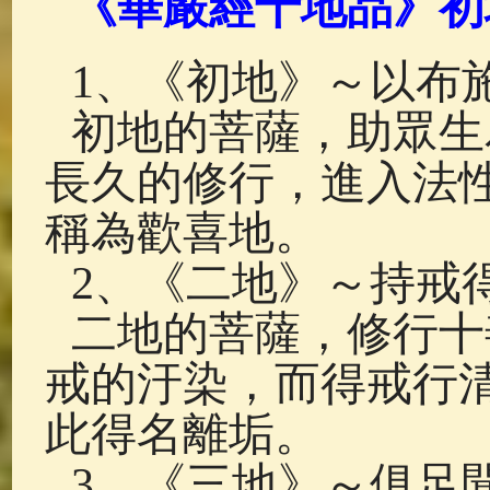
《華嚴經十地品》初
佛典故事
(37)
佛說療痔(腫瘤)
1、《初地》～以布
初地的菩薩，助眾生
長久的修行，進入法
稱為歡喜地。
2、《二地》～持戒
二地的菩薩，修行十
戒的汙染，而得戒行
此得名離垢。
3、《三地》～俱足