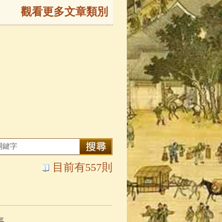
觀看更多文章類別
165)
生
(143)
大弟子傳
(127)
81)
大悲咒
(72)
目前有557則
錄
(61)
士
(47)
表