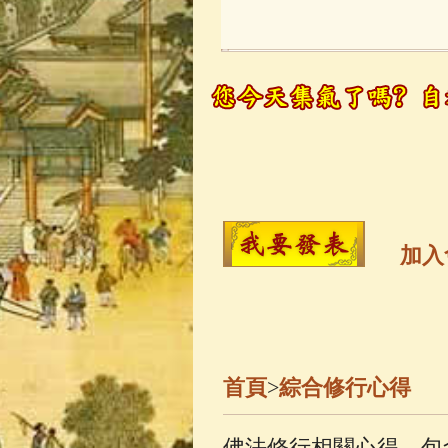
玉曆寶鈔
(236)
觀世音菩薩
(14
高僧故事
(141)
金山活佛
(109)
加入
一切如來心秘
釋迦牟尼佛傳
(
首頁
>
綜合修行心得
善財童子五十
佛法修行相關心得，包