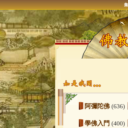
阿彌陀佛
(636)
學佛入門
(400)