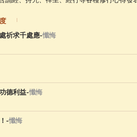
佛說療痔(腫瘤)病經
(27)
助念機 App
(3)
度
-
處祈求千處應
懺悔
-
功德利益
懺悔
-
！
懺悔