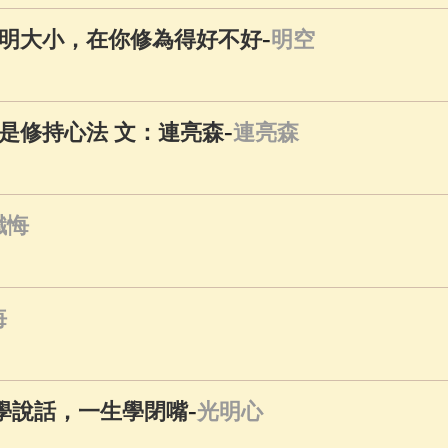
-
明大小，在你修為得好不好
明空
-
是修持心法 文：連亮森
連亮森
懺悔
悔
-
年學說話，一生學閉嘴
光明心