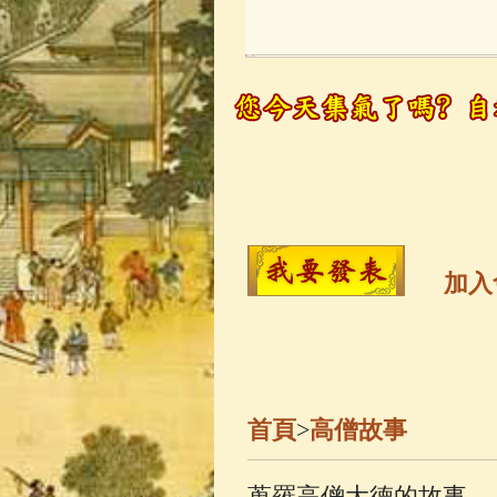
玉曆寶鈔
(236)
觀世音菩薩
(14
高僧故事
(142)
金山活佛
(109)
加入
一切如來心秘
生活禪
(70)
首頁
>
高僧故事
善財童子五十
蒐羅高僧大德的故事