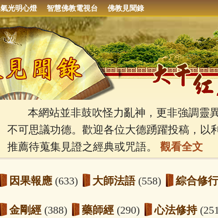
集氣光明心燈
智慧佛教電視台
佛教見聞錄
本網站並非鼓吹怪力亂神，更非強調靈異
不可思議功德。歡迎各位大德踴躍投稿，以
推薦待蒐集見證之經典或咒語。
觀看全文
因果報應
(633)
大師法語
(558)
綜合修
金剛經
(388)
藥師經
(290)
心法修持
(25