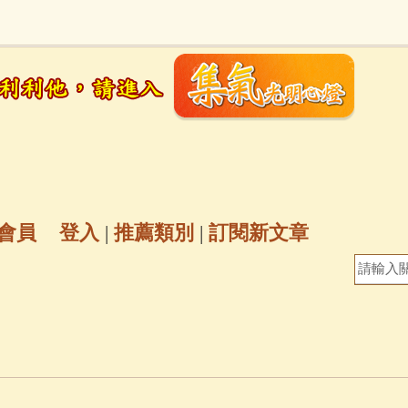
地藏經
(225)
臨終助念
(190)
文殊菩薩
(
6)
聖救度佛母(綠度母)
(144)
動物念佛往
放生護生
(133)
戒除邪淫
(129)
佛陀十
普陀山南海觀世音菩薩
(84)
會員
登入
|
推薦類別
|
訂閱新文章
密全身舍利寶篋印陀羅尼經
(81)
六字大明咒
(
釋迦牟尼佛傳
(69)
大梵天王（四面佛）感應
三參
(57)
觀世音菩薩普門品
(54)
蓮花生大