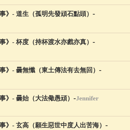
-
事》- 道生（孤明先發頑石點頭）
-
事》- 杯度（持杯渡水亦戲亦真）
-
事》- 曇無懺（東土傳法有去無回）
-
事》- 曇始（大法儆愚頑）
Jennifer
-
事》- 玄高（願生惡世中度人出苦海）