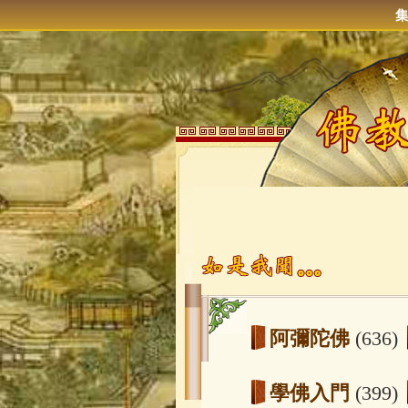
阿彌陀佛
(636)
學佛入門
(399)