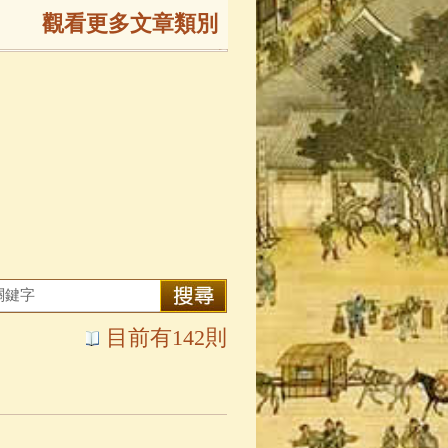
觀看更多文章類別
165)
生
(143)
大弟子傳
(127)
81)
大悲咒
(72)
目前有142則
錄
(61)
士
(47)