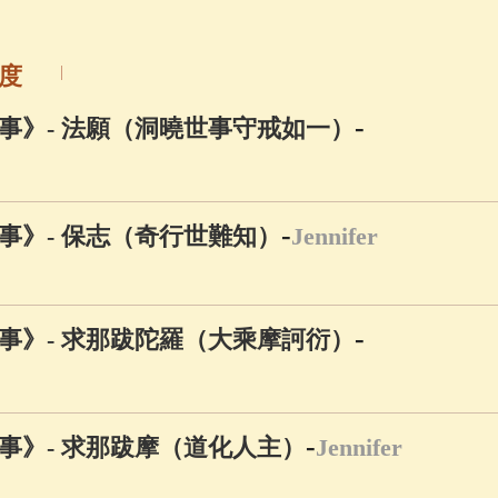
佛說療痔(腫瘤)病經
(27)
心經
(9)
助念機 
度
-
事》- 法願（洞曉世事守戒如一）
-
事》- 保志（奇行世難知）
Jennifer
-
事》- 求那跋陀羅（大乘摩訶衍）
-
事》- 求那跋摩（道化人主）
Jennifer