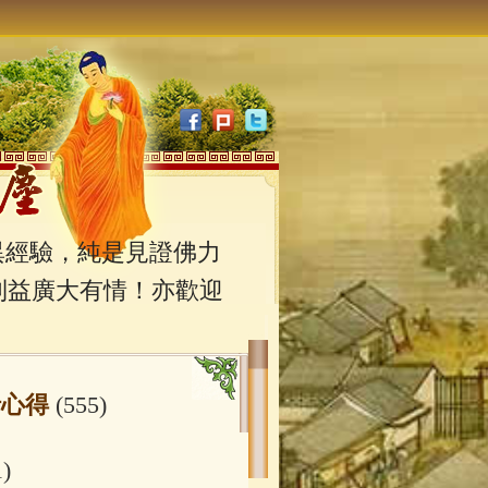
經驗，純是見證佛力
利益廣大有情！亦歡迎
行心得
(555)
1)