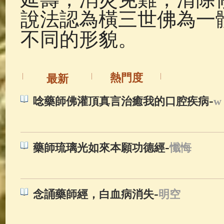
說法認為橫三世佛為一
不同的形貌。
熱門度
最新
-
唸藥師佛灌頂真言治癒我的口腔疾病
w
-
藥師琉璃光如來本願功德經
懺悔
-
念誦藥師經，白血病消失
明空