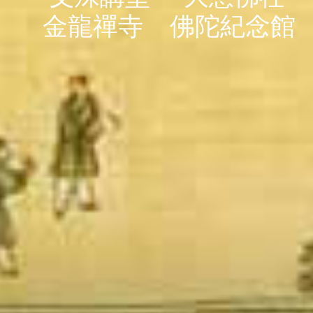
金龍禪寺
佛陀紀念館