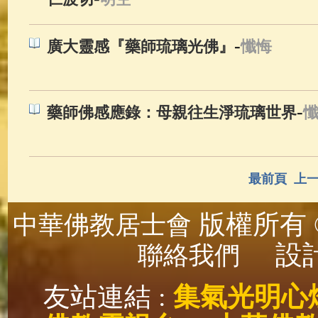
-
廣大靈感『藥師琉璃光佛』
懺悔
-
藥師佛感應錄：母親往生淨琉璃世界
最前頁
上
版權所有 ©
中華佛教居士會
設計
聯絡我們
友站連結 :
集氣光明心