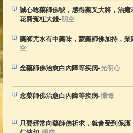
誠心唸藥師佛號，感得藥叉大將，治癒
-
花費冤枉大錢
明空
藥師咒水有中藥味，蒙藥師佛加持，業
空
-
念藥師佛治愈白內障等疾病
光明心
-
念藥師佛治愈白內障等疾病
懺悔
只要經常向藥師佛祈求，就會受到保護，
-
仁波切
明空