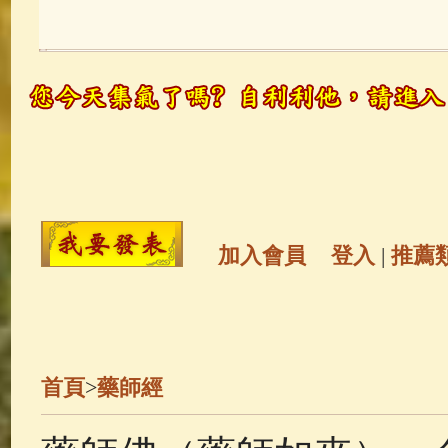
玉曆寶鈔
(236)
地藏經
(225)
觀世音菩薩
(147)
聖救度佛母(綠
高僧故事
(142)
放生護生
(133)
金山活佛
(109)
普陀山南海觀世
加入會員
登入
|
推薦
一切如來心秘密全身舍利寶篋印
生活禪
(70)
釋迦牟尼佛傳
(69)
首頁
>
藥師經
善財童子五十三參
(57)
觀世音