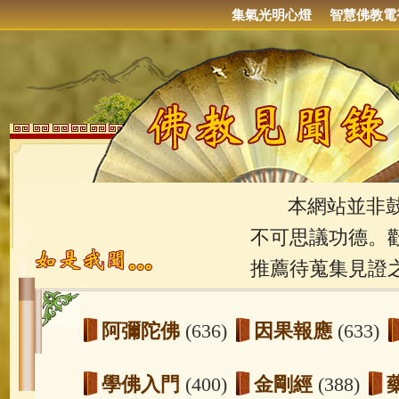
集氣光明心燈
智慧佛教電
本網站並非鼓吹
不可思議功德。
推薦待蒐集見證
阿彌陀佛
(636)
因果報應
(633)
學佛入門
(400)
金剛經
(388)