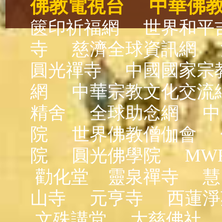
佛教電視台
中華佛
篋印祈福網
世界和平
寺
慈濟全球資訊網
圓光禪寺
中國國家宗
網
中華宗教文化交流
精舍
全球助念網
中
院
世界佛教僧伽會
院
圓光佛學院
MW
勸化堂
靈泉禪寺
慧
山寺
元亨寺
西蓮淨
文殊講堂
大慈佛社