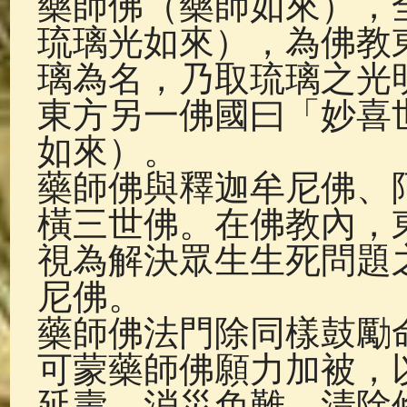
藥師佛（藥師如來），
佛典故事
(37)
佛說療痔(腫瘤)
琉璃光如來），為佛教
璃為名，乃取琉璃之光
東方另一佛國曰「妙喜
如來）。
藥師佛與釋迦牟尼佛、
橫三世佛。在佛教內，
視為解決眾生生死問題
尼佛。
藥師佛法門除同樣鼓勵
可蒙藥師佛願力加被，
延壽，消災免難，清除